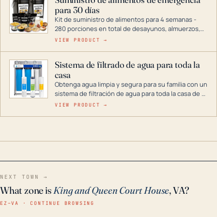
combustible dual, con una gama completa que
para 30 días
abarca desde inversores digitales hasta
generadores que pueden alimentar toda su casa.
Kit de suministro de alimentos para 4 semanas -
280 porciones en total de desayunos, almuerzos,
cenas y postres. Se puede almacenar durante
VIEW PRODUCT →
décadas si se guarda en un lugar seco.
Sistema de filtrado de agua para toda la
casa
Obtenga agua limpia y segura para su familia con un
sistema de filtración de agua para toda la casa de 3
etapas. La tecnología avanzada de este filtro
VIEW PRODUCT →
reduce los contaminantes nocivos como el cloro, el
óxido, los olores y el sabor para que disfrute de
agua cristalina y sin olores en toda su casa, incluso
en situaciones de emergencia.
NEXT TOWN →
What zone is
King and Queen Court House
, VA?
EZ–VA · CONTINUE BROWSING