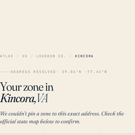
ATLAS
/
VA
/
LOUDOUN CO.
/
KINCORA
ADDRESS RESOLVED
· 39.04°N -77.44°W
Your zone in
Kincora,
VA
We couldn't pin a zone to this exact address. Check the
official state map below to confirm.