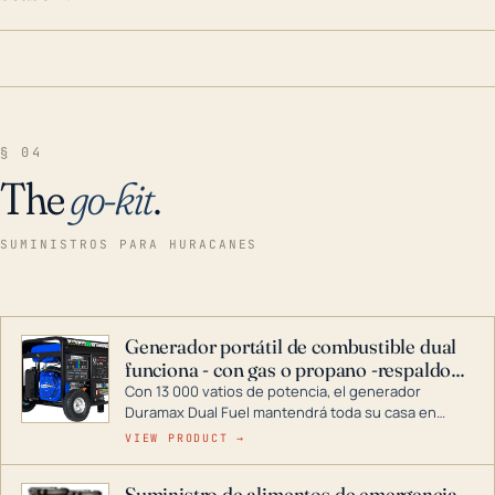
§ 04
The
go-kit
.
SUMINISTROS PARA HURACANES
Generador portátil de combustible dual
funciona - con gas o propano -respaldo
para el hogar
Con 13 000 vatios de potencia, el generador
Duramax Dual Fuel mantendrá toda su casa en
funcionamiento durante una tormenta o un corte
VIEW PRODUCT →
de energía. DuroMax es el líder de la industria en
tecnología de generadores portátiles de
Suministro de alimentos de emergencia