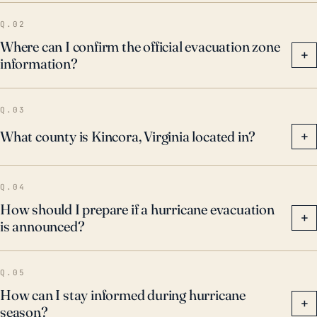
Q.02
Where can I confirm the official evacuation zone
+
information?
Q.03
What county is Kincora, Virginia located in?
+
Q.04
How should I prepare if a hurricane evacuation
+
is announced?
Q.05
How can I stay informed during hurricane
+
season?