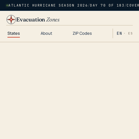
ATLANTIC HURRICANE SEASON 2026
/
DAY 70 OF 183
/
COVE
Evacuation
Zones
States
About
ZIP Codes
EN
· ES