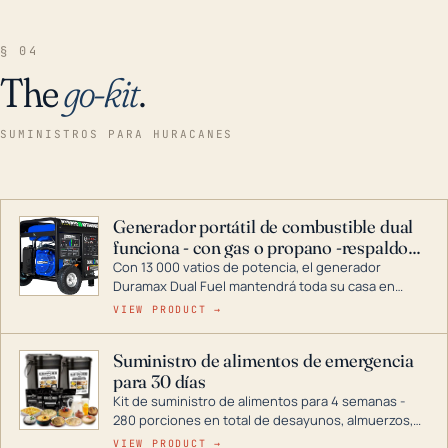
§ 04
The
go-kit
.
SUMINISTROS PARA HURACANES
Generador portátil de combustible dual
funciona - con gas o propano -respaldo
para el hogar
Con 13 000 vatios de potencia, el generador
Duramax Dual Fuel mantendrá toda su casa en
funcionamiento durante una tormenta o un corte
VIEW PRODUCT →
de energía. DuroMax es el líder de la industria en
tecnología de generadores portátiles de
Suministro de alimentos de emergencia
combustible dual, con una gama completa que
para 30 días
abarca desde inversores digitales hasta
generadores que pueden alimentar toda su casa.
Kit de suministro de alimentos para 4 semanas -
280 porciones en total de desayunos, almuerzos,
cenas y postres. Se puede almacenar durante
VIEW PRODUCT →