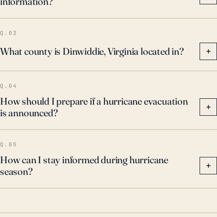
information?
Q.03
What county is Dinwiddie, Virginia located in?
+
Q.04
How should I prepare if a hurricane evacuation
+
is announced?
Q.05
How can I stay informed during hurricane
+
season?