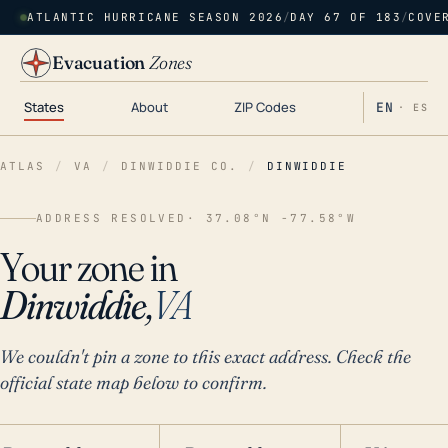
ATLANTIC HURRICANE SEASON 2026
/
DAY 67 OF 183
/
COVE
Evacuation
Zones
States
About
ZIP Codes
EN
· ES
ATLAS
/
VA
/
DINWIDDIE CO.
/
DINWIDDIE
ADDRESS RESOLVED
· 37.08°N -77.58°W
Your zone in
Dinwiddie,
VA
We couldn't pin a zone to this exact address. Check the
official state map below to confirm.