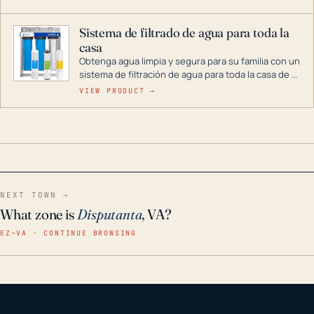
décadas si se guarda en un lugar seco.
Sistema de filtrado de agua para toda la
casa
Obtenga agua limpia y segura para su familia con un
sistema de filtración de agua para toda la casa de 3
etapas. La tecnología avanzada de este filtro
VIEW PRODUCT →
reduce los contaminantes nocivos como el cloro, el
óxido, los olores y el sabor para que disfrute de
agua cristalina y sin olores en toda su casa, incluso
en situaciones de emergencia.
NEXT TOWN →
What zone is
Disputanta
, VA?
EZ–VA · CONTINUE BROWSING