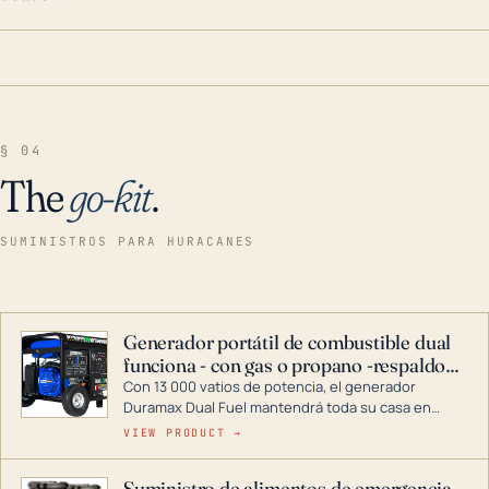
§ 04
The
go-kit
.
SUMINISTROS PARA HURACANES
Generador portátil de combustible dual
funciona - con gas o propano -respaldo
para el hogar
Con 13 000 vatios de potencia, el generador
Duramax Dual Fuel mantendrá toda su casa en
funcionamiento durante una tormenta o un corte
VIEW PRODUCT →
de energía. DuroMax es el líder de la industria en
tecnología de generadores portátiles de
Suministro de alimentos de emergencia