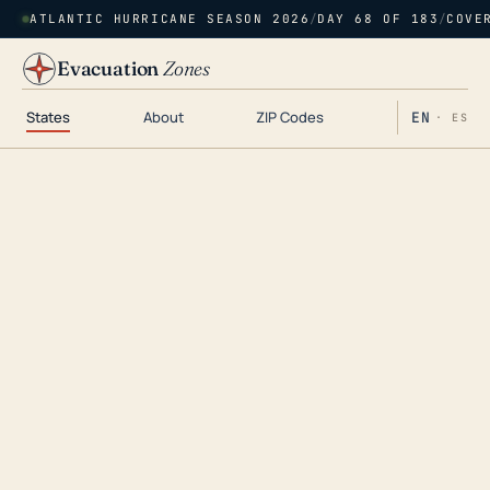
ATLANTIC HURRICANE SEASON 2026
/
DAY 68 OF 183
/
COVE
Evacuation
Zones
States
About
ZIP Codes
EN
· ES