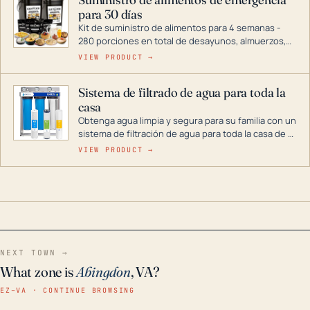
combustible dual, con una gama completa que
para 30 días
abarca desde inversores digitales hasta
generadores que pueden alimentar toda su casa.
Kit de suministro de alimentos para 4 semanas -
280 porciones en total de desayunos, almuerzos,
cenas y postres. Se puede almacenar durante
VIEW PRODUCT →
décadas si se guarda en un lugar seco.
Sistema de filtrado de agua para toda la
casa
Obtenga agua limpia y segura para su familia con un
sistema de filtración de agua para toda la casa de 3
etapas. La tecnología avanzada de este filtro
VIEW PRODUCT →
reduce los contaminantes nocivos como el cloro, el
óxido, los olores y el sabor para que disfrute de
agua cristalina y sin olores en toda su casa, incluso
en situaciones de emergencia.
NEXT TOWN →
What zone is
Abingdon
, VA?
EZ–VA · CONTINUE BROWSING