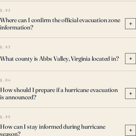
Q.02
Where can I confirm the official evacuation zone
+
information?
Q.03
What county is Abbs Valley, Virginia located in?
+
Q.04
How should I prepare if a hurricane evacuation
+
is announced?
Q.05
How can I stay informed during hurricane
+
season?