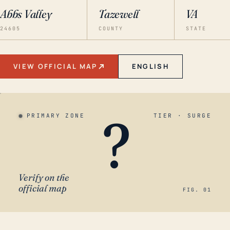
Abbs Valley
Tazewell
VA
24605
COUNTY
STATE
VIEW OFFICIAL MAP
ENGLISH
?
PRIMARY ZONE
TIER · SURGE
Verify on the
official map
FIG. 01