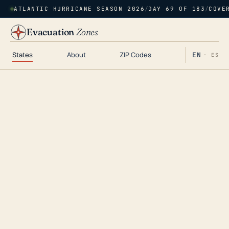
ATLANTIC HURRICANE SEASON 2026
/
DAY 69 OF 183
/
COVE
Evacuation
Zones
States
About
ZIP Codes
EN
· ES