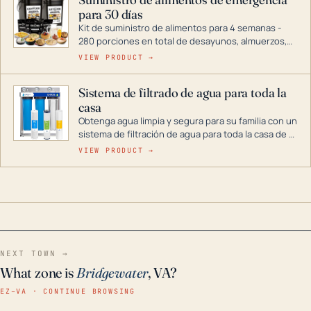
combustible dual, con una gama completa que
para 30 días
abarca desde inversores digitales hasta
generadores que pueden alimentar toda su casa.
Kit de suministro de alimentos para 4 semanas -
280 porciones en total de desayunos, almuerzos,
cenas y postres. Se puede almacenar durante
VIEW PRODUCT →
décadas si se guarda en un lugar seco.
Sistema de filtrado de agua para toda la
casa
Obtenga agua limpia y segura para su familia con un
sistema de filtración de agua para toda la casa de 3
etapas. La tecnología avanzada de este filtro
VIEW PRODUCT →
reduce los contaminantes nocivos como el cloro, el
óxido, los olores y el sabor para que disfrute de
agua cristalina y sin olores en toda su casa, incluso
en situaciones de emergencia.
NEXT TOWN →
What zone is
Bridgewater
, VA?
EZ–VA · CONTINUE BROWSING