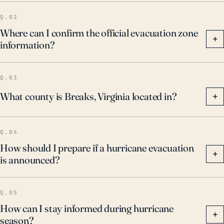
Q.02
Where can I confirm the official evacuation zone
+
information?
Q.03
What county is Breaks, Virginia located in?
+
Q.04
How should I prepare if a hurricane evacuation
+
is announced?
Q.05
How can I stay informed during hurricane
+
season?