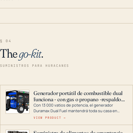
§ 04
The
go-kit
.
SUMINISTROS PARA HURACANES
Generador portátil de combustible dual
funciona - con gas o propano -respaldo
para el hogar
Con 13 000 vatios de potencia, el generador
Duramax Dual Fuel mantendrá toda su casa en
funcionamiento durante una tormenta o un corte
VIEW PRODUCT →
de energía. DuroMax es el líder de la industria en
tecnología de generadores portátiles de
Suministro de alimentos de emergencia