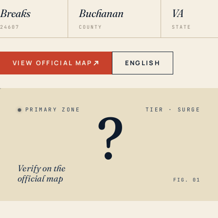
Breaks
Buchanan
VA
24607
COUNTY
STATE
VIEW OFFICIAL MAP
ENGLISH
?
PRIMARY ZONE
TIER · SURGE
Verify on the
official map
FIG. 01