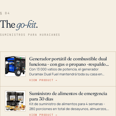
§ 04
The
go-kit
.
SUMINISTROS PARA HURACANES
Generador portátil de combustible dual
funciona - con gas o propano -respaldo
para el hogar
Con 13 000 vatios de potencia, el generador
Duramax Dual Fuel mantendrá toda su casa en
funcionamiento durante una tormenta o un corte
VIEW PRODUCT →
de energía. DuroMax es el líder de la industria en
tecnología de generadores portátiles de
Suministro de alimentos de emergencia
combustible dual, con una gama completa que
para 30 días
abarca desde inversores digitales hasta
generadores que pueden alimentar toda su casa.
Kit de suministro de alimentos para 4 semanas -
280 porciones en total de desayunos, almuerzos,
cenas y postres. Se puede almacenar durante
VIEW PRODUCT →