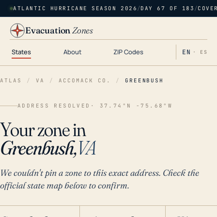
ATLANTIC HURRICANE SEASON 2026
/
DAY 67 OF 183
/
COVE
Evacuation
Zones
States
About
ZIP Codes
EN
· ES
ATLAS
/
VA
/
ACCOMACK CO.
/
GREENBUSH
ADDRESS RESOLVED
· 37.74°N -75.68°W
Your zone in
Greenbush,
VA
We couldn't pin a zone to this exact address. Check the
official state map below to confirm.