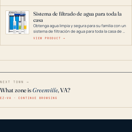
décadas si se guarda en un lugar seco.
Sistema de filtrado de agua para toda la
casa
Obtenga agua limpia y segura para su familia con un
sistema de filtración de agua para toda la casa de 3
etapas. La tecnología avanzada de este filtro
VIEW PRODUCT →
reduce los contaminantes nocivos como el cloro, el
óxido, los olores y el sabor para que disfrute de
agua cristalina y sin olores en toda su casa, incluso
en situaciones de emergencia.
NEXT TOWN →
What zone is
Greenville
, VA?
EZ–VA · CONTINUE BROWSING