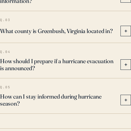
information?
Q.03
What county is Greenbush, Virginia located in?
+
Q.04
How should I prepare if a hurricane evacuation
+
is announced?
Q.05
How can I stay informed during hurricane
+
season?