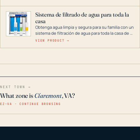
décadas si se guarda en un lugar seco.
Sistema de filtrado de agua para toda la
casa
Obtenga agua limpia y segura para su familia con un
sistema de filtración de agua para toda la casa de 3
etapas. La tecnología avanzada de este filtro
VIEW PRODUCT →
reduce los contaminantes nocivos como el cloro, el
óxido, los olores y el sabor para que disfrute de
agua cristalina y sin olores en toda su casa, incluso
en situaciones de emergencia.
NEXT TOWN →
What zone is
Claremont
, VA?
EZ–VA · CONTINUE BROWSING