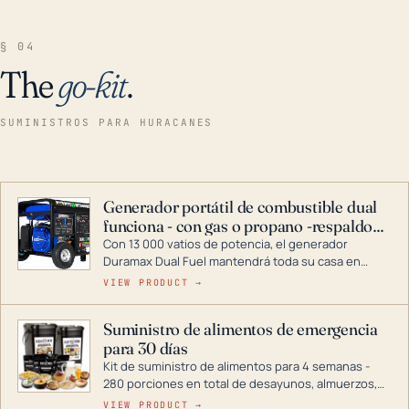
§ 04
The
go-kit
.
SUMINISTROS PARA HURACANES
Generador portátil de combustible dual
funciona - con gas o propano -respaldo
para el hogar
Con 13 000 vatios de potencia, el generador
Duramax Dual Fuel mantendrá toda su casa en
funcionamiento durante una tormenta o un corte
VIEW PRODUCT →
de energía. DuroMax es el líder de la industria en
tecnología de generadores portátiles de
Suministro de alimentos de emergencia
combustible dual, con una gama completa que
para 30 días
abarca desde inversores digitales hasta
generadores que pueden alimentar toda su casa.
Kit de suministro de alimentos para 4 semanas -
280 porciones en total de desayunos, almuerzos,
cenas y postres. Se puede almacenar durante
VIEW PRODUCT →