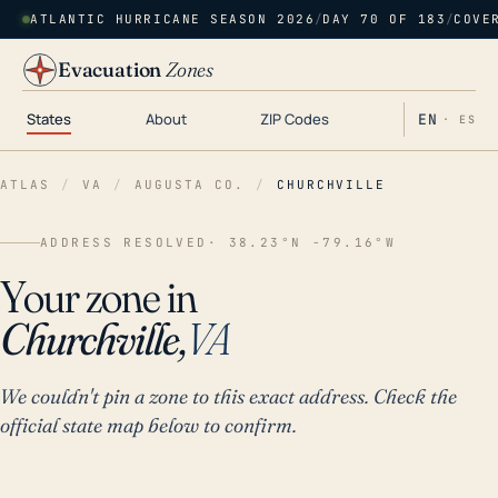
ATLANTIC HURRICANE SEASON 2026
/
DAY 70 OF 183
/
COVE
Evacuation
Zones
States
About
ZIP Codes
EN
· ES
ATLAS
/
VA
/
AUGUSTA CO.
/
CHURCHVILLE
ADDRESS RESOLVED
· 38.23°N -79.16°W
Your zone in
Churchville,
VA
We couldn't pin a zone to this exact address. Check the
official state map below to confirm.