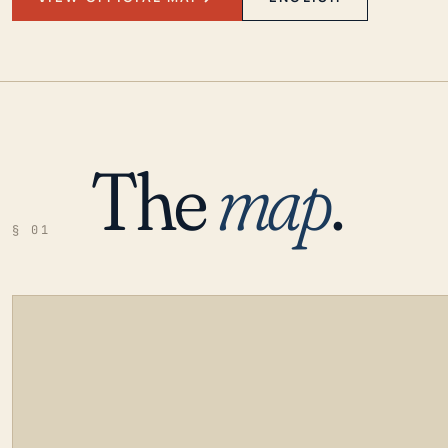
The
map
.
§ 01