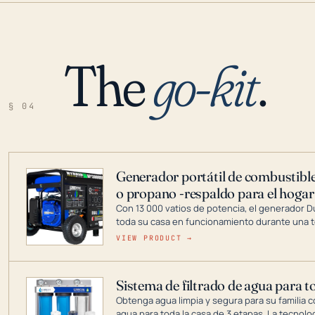
The
go-kit
.
§ 04
Generador portátil de combustible
o propano -respaldo para el hogar
Con 13 000 vatios de potencia, el generador 
toda su casa en funcionamiento durante una t
DuroMax es el líder de la industria en tecnolo
VIEW PRODUCT →
combustible dual, con una gama completa que
digitales hasta generadores que pueden alime
Sistema de filtrado de agua para t
Obtenga agua limpia y segura para su familia c
agua para toda la casa de 3 etapas. La tecnolo