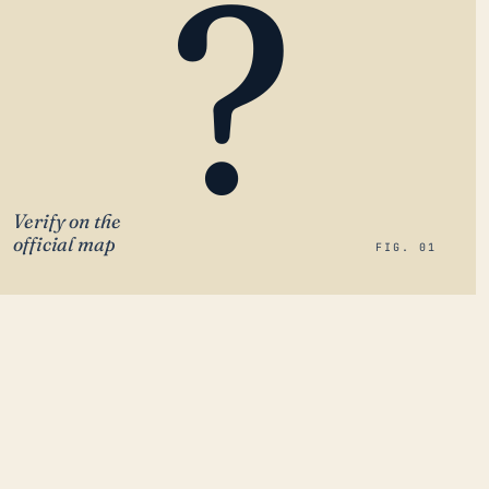
?
Verify on the
official map
FIG. 01