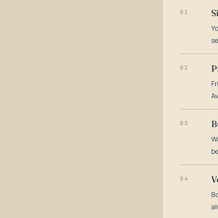
S
01
Yo
s
P
02
Fr
Av
B
03
Wa
be
V
04
Bo
al