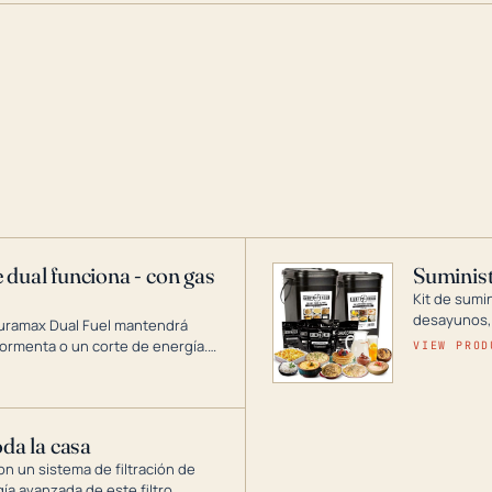
 dual funciona - con gas
Suminist
Kit de sumi
desayunos,
Duramax Dual Fuel mantendrá
si se guard
ormenta o un corte de energía.
VIEW PROD
gía de generadores portátiles de
 abarca desde inversores
ntar toda su casa.
oda la casa
on un sistema de filtración de
gía avanzada de este filtro