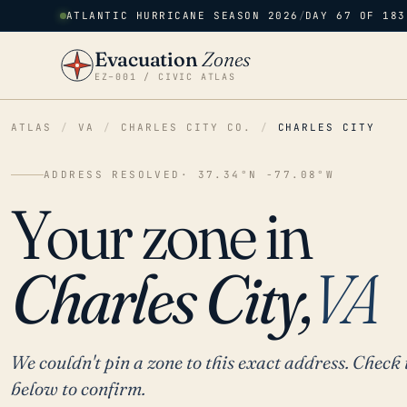
ATLANTIC HURRICANE SEASON 2026
/
DAY 67 OF 183
Evacuation
Zones
EZ–001 / CIVIC ATLAS
ATLAS
/
VA
/
CHARLES CITY CO.
/
CHARLES CITY
ADDRESS RESOLVED
· 37.34°N -77.08°W
Your zone in
Charles City,
VA
We couldn't pin a zone to this exact address. Check 
below to confirm.