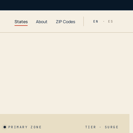
States
About
ZIP Codes
EN
· ES
PRIMARY ZONE
TIER · SURGE