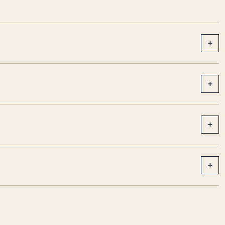
+
+
+
+