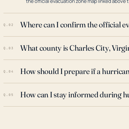
the official evacuation zone map linked above t
Where can I confirm the official 
Q.02
What county is Charles City, Virgi
Q.03
How should I prepare if a hurrica
Q.04
How can I stay informed during h
Q.05