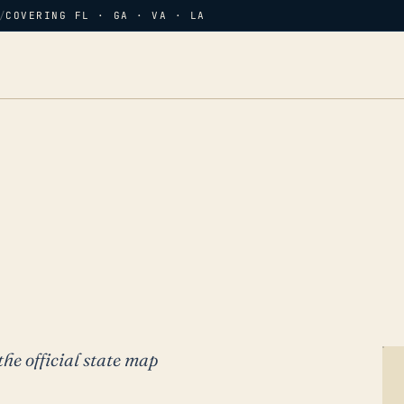
/
COVERING FL · GA · VA · LA
the official state map