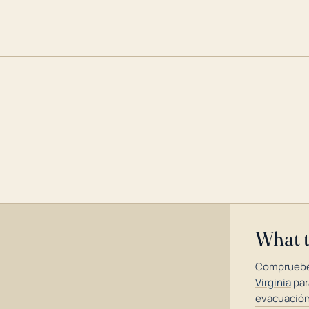
What 
Compruebe
Virginia
par
evacuación