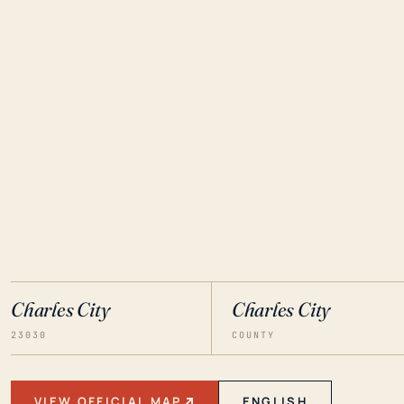
Charles City
Charles City
23030
COUNTY
VIEW OFFICIAL MAP
ENGLISH