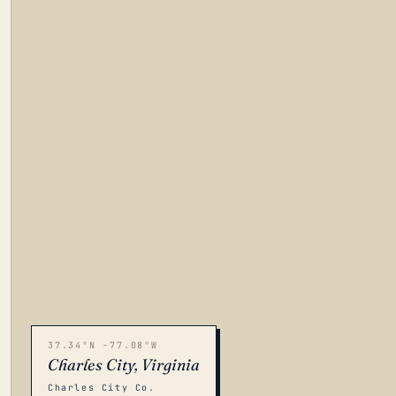
37.34°N -77.08°W
Charles City, Virginia
Charles City Co.