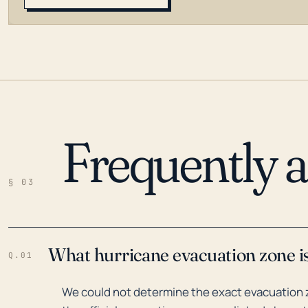
Frequently 
LOADING…
§ 03
What hurricane evacuation zone is 
Q.01
We could not determine the exact evacuation zo