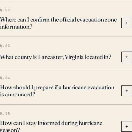
Q.02
Where can I confirm the official evacuation zone
+
information?
Q.03
What county is Lancaster, Virginia located in?
+
Q.04
How should I prepare if a hurricane evacuation
+
is announced?
Q.05
How can I stay informed during hurricane
+
season?