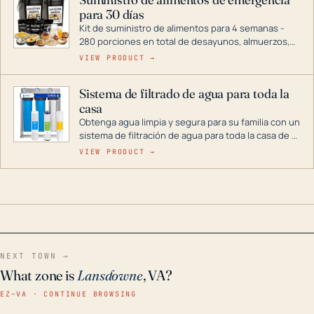
combustible dual, con una gama completa que
para 30 días
abarca desde inversores digitales hasta
generadores que pueden alimentar toda su casa.
Kit de suministro de alimentos para 4 semanas -
280 porciones en total de desayunos, almuerzos,
cenas y postres. Se puede almacenar durante
VIEW PRODUCT →
décadas si se guarda en un lugar seco.
Sistema de filtrado de agua para toda la
casa
Obtenga agua limpia y segura para su familia con un
sistema de filtración de agua para toda la casa de 3
etapas. La tecnología avanzada de este filtro
VIEW PRODUCT →
reduce los contaminantes nocivos como el cloro, el
óxido, los olores y el sabor para que disfrute de
agua cristalina y sin olores en toda su casa, incluso
en situaciones de emergencia.
NEXT TOWN →
What zone is
Lansdowne
, VA?
EZ–VA · CONTINUE BROWSING