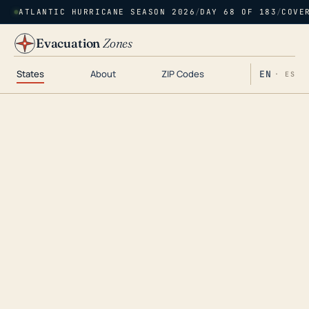
ATLANTIC HURRICANE SEASON 2026
/
DAY 68 OF 183
/
COVE
Evacuation
Zones
States
About
ZIP Codes
EN
· ES