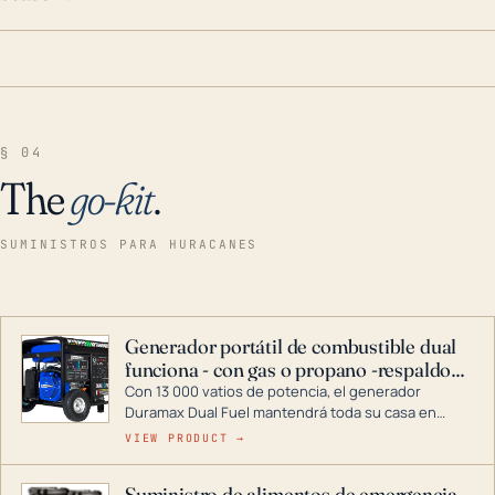
§ 04
The
go-kit
.
SUMINISTROS PARA HURACANES
Generador portátil de combustible dual
funciona - con gas o propano -respaldo
para el hogar
Con 13 000 vatios de potencia, el generador
Duramax Dual Fuel mantendrá toda su casa en
funcionamiento durante una tormenta o un corte
VIEW PRODUCT →
de energía. DuroMax es el líder de la industria en
tecnología de generadores portátiles de
Suministro de alimentos de emergencia