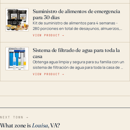
de energía. DuroMax es el líder de la industria en
tecnología de generadores portátiles de
Suministro de alimentos de emergencia
combustible dual, con una gama completa que
para 30 días
abarca desde inversores digitales hasta
generadores que pueden alimentar toda su casa.
Kit de suministro de alimentos para 4 semanas -
280 porciones en total de desayunos, almuerzos,
cenas y postres. Se puede almacenar durante
VIEW PRODUCT →
décadas si se guarda en un lugar seco.
Sistema de filtrado de agua para toda la
casa
Obtenga agua limpia y segura para su familia con un
sistema de filtración de agua para toda la casa de 3
etapas. La tecnología avanzada de este filtro
VIEW PRODUCT →
reduce los contaminantes nocivos como el cloro, el
óxido, los olores y el sabor para que disfrute de
agua cristalina y sin olores en toda su casa, incluso
en situaciones de emergencia.
NEXT TOWN →
What zone is
Louisa
, VA?