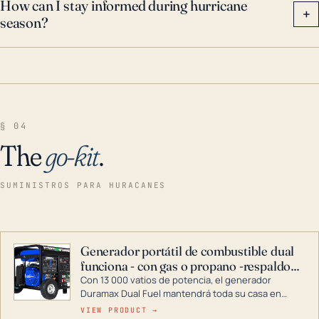
How can I stay informed during hurricane
+
season?
§ 04
The
go-kit
.
SUMINISTROS PARA HURACANES
Generador portátil de combustible dual
funciona - con gas o propano -respaldo
para el hogar
Con 13 000 vatios de potencia, el generador
Duramax Dual Fuel mantendrá toda su casa en
funcionamiento durante una tormenta o un corte
VIEW PRODUCT →