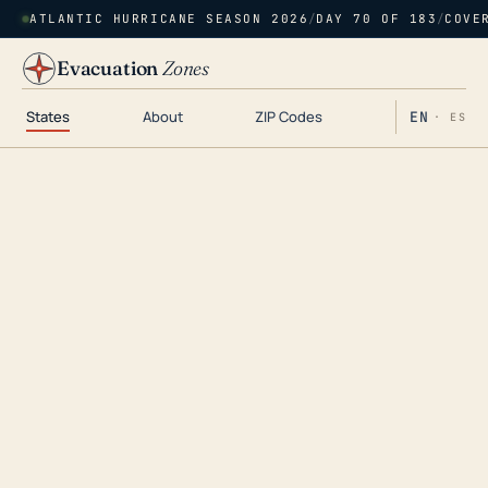
ATLANTIC HURRICANE SEASON 2026
/
DAY 70 OF 183
/
COVE
Evacuation
Zones
States
About
ZIP Codes
EN
· ES