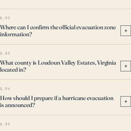
Q.02
Where can I confirm the official evacuation zone
+
information?
Q.03
What county is Loudoun Valley Estates, Virginia
+
located in?
Q.04
How should I prepare if a hurricane evacuation
+
is announced?
Q.05