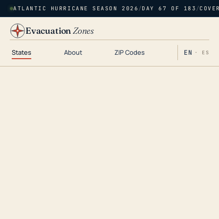
ATLANTIC HURRICANE SEASON 2026
/
DAY 67 OF 183
/
COVE
Evacuation
Zones
States
About
ZIP Codes
EN
· ES