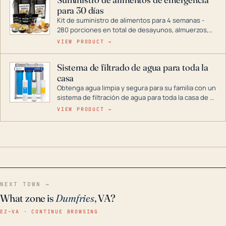
combustible dual, con una gama completa que
para 30 días
abarca desde inversores digitales hasta
generadores que pueden alimentar toda su casa.
Kit de suministro de alimentos para 4 semanas -
280 porciones en total de desayunos, almuerzos,
cenas y postres. Se puede almacenar durante
VIEW PRODUCT →
décadas si se guarda en un lugar seco.
Sistema de filtrado de agua para toda la
casa
Obtenga agua limpia y segura para su familia con un
sistema de filtración de agua para toda la casa de 3
etapas. La tecnología avanzada de este filtro
VIEW PRODUCT →
reduce los contaminantes nocivos como el cloro, el
óxido, los olores y el sabor para que disfrute de
agua cristalina y sin olores en toda su casa, incluso
en situaciones de emergencia.
NEXT TOWN →
What zone is
Dumfries
, VA?
EZ–VA · CONTINUE BROWSING