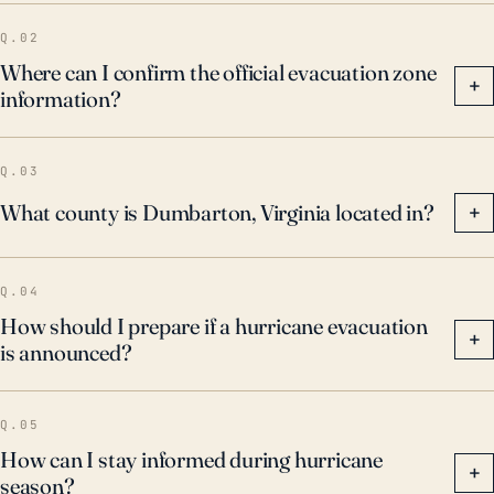
Q.02
Where can I confirm the official evacuation zone
+
information?
Q.03
What county is Dumbarton, Virginia located in?
+
Q.04
How should I prepare if a hurricane evacuation
+
is announced?
Q.05
How can I stay informed during hurricane
+
season?