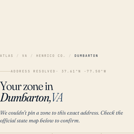
ATLAS
/
VA
/
HENRICO CO.
/
DUMBARTON
ADDRESS RESOLVED
· 37.61°N -77.50°W
Your zone in
Dumbarton,
VA
We couldn't pin a zone to this exact address. Check the
official state map below to confirm.