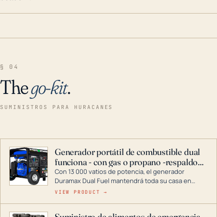
§ 04
The
go-kit
.
SUMINISTROS PARA HURACANES
Generador portátil de combustible dual
funciona - con gas o propano -respaldo
para el hogar
Con 13 000 vatios de potencia, el generador
Duramax Dual Fuel mantendrá toda su casa en
funcionamiento durante una tormenta o un corte
VIEW PRODUCT →
de energía. DuroMax es el líder de la industria en
tecnología de generadores portátiles de
Suministro de alimentos de emergencia