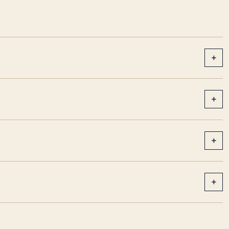
+
+
+
+