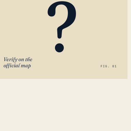
?
Verify on the
official map
FIG. 01