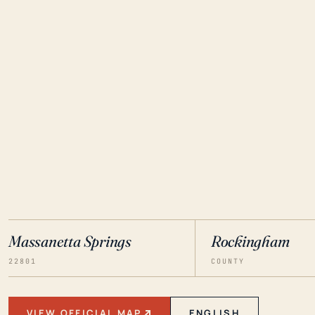
Massanetta Springs
Rockingham
22801
COUNTY
VIEW OFFICIAL MAP
ENGLISH