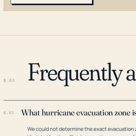
Frequently 
LOADING…
§ 03
What hurricane evacuation zone is
Q.01
We could not determine the exact evacuation 