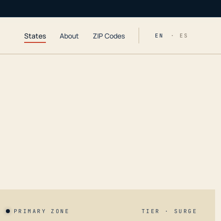
States
About
ZIP Codes
EN
· ES
PRIMARY ZONE
TIER · SURGE