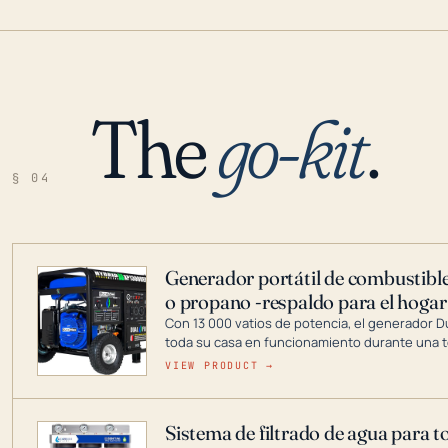
The
go-kit
.
§ 04
Generador portátil de combustible
o propano -respaldo para el hogar
Con 13 000 vatios de potencia, el generador 
toda su casa en funcionamiento durante una t
DuroMax es el líder de la industria en tecnolo
VIEW PRODUCT →
combustible dual, con una gama completa que
digitales hasta generadores que pueden alime
Sistema de filtrado de agua para t