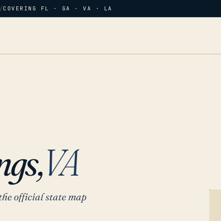
/
COVERING FL · GA · VA · LA
S
ngs,
VA
the official state map