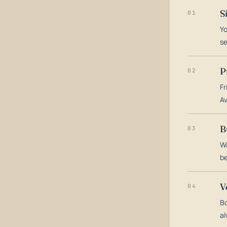
S
01
Yo
s
P
02
Fr
Av
B
03
Wa
be
V
04
Bo
al