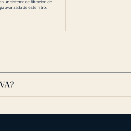
on un sistema de filtración de
gía avanzada de este filtro
, el óxido, los olores y el sabor
es en toda su casa, incluso en
 VA?