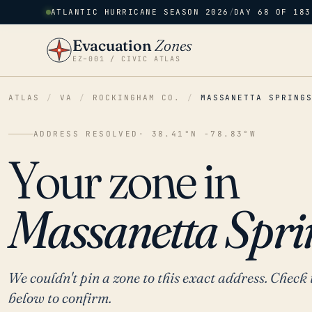
ATLANTIC HURRICANE SEASON 2026
/
DAY 68 OF 183
Evacuation
Zones
EZ–001 / CIVIC ATLAS
ATLAS
/
VA
/
ROCKINGHAM CO.
/
MASSANETTA SPRING
ADDRESS RESOLVED
· 38.41°N -78.83°W
Your zone in
Massanetta Spri
We couldn't pin a zone to this exact address. Check 
below to confirm.