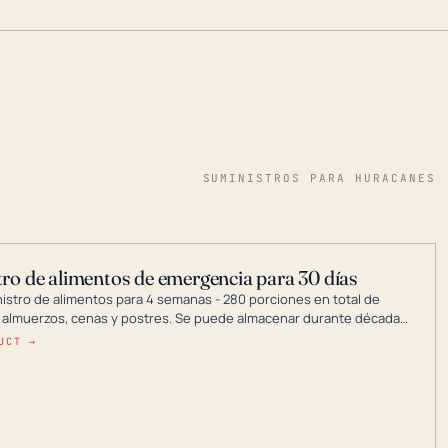
SUMINISTROS PARA HURACANES
ro de alimentos de emergencia para 30 días
nistro de alimentos para 4 semanas - 280 porciones en total de
 almuerzos, cenas y postres. Se puede almacenar durante décadas
a en un lugar seco.
UCT →