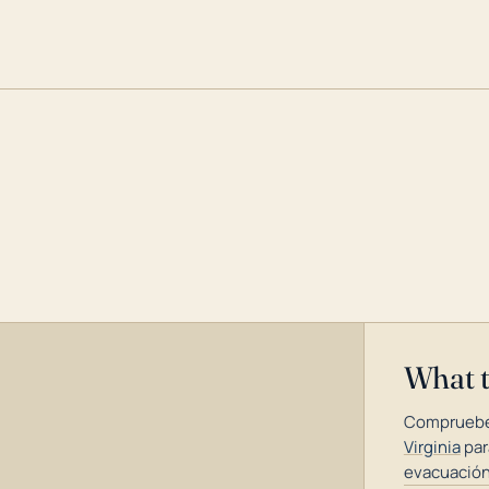
What 
Compruebe
Virginia
par
evacuación