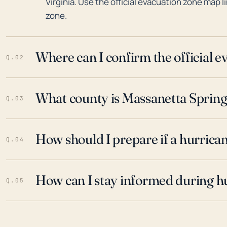
Virginia. Use the official evacuation zone map l
zone.
Where can I confirm the official 
Q.02
What county is Massanetta Springs
Q.03
How should I prepare if a hurrica
Q.04
How can I stay informed during h
Q.05