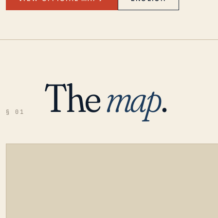
The
map
.
§ 01