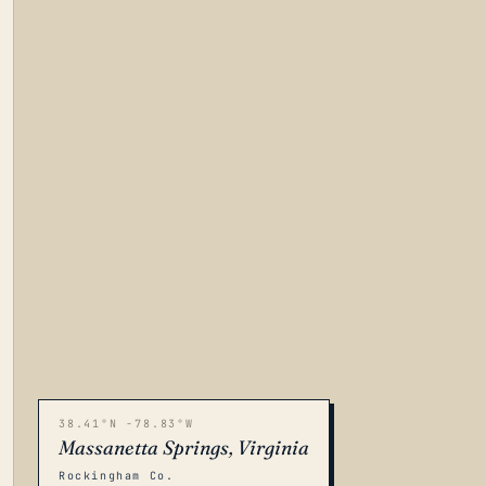
38.41°N -78.83°W
Massanetta Springs, Virginia
Rockingham Co.