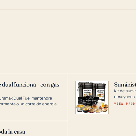
 dual funciona - con gas
Suminist
Kit de sumi
desayunos,
Duramax Dual Fuel mantendrá
si se guard
ormenta o un corte de energía.
VIEW PROD
gía de generadores portátiles de
 abarca desde inversores
ntar toda su casa.
oda la casa