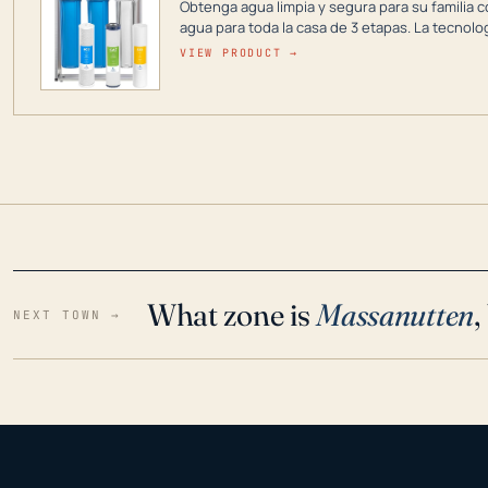
Obtenga agua limpia y segura para su familia c
agua para toda la casa de 3 etapas. La tecnolo
reduce los contaminantes nocivos como el cloro
VIEW PRODUCT →
para que disfrute de agua cristalina y sin olor
situaciones de emergencia.
What zone is
Massanutten
,
NEXT TOWN →