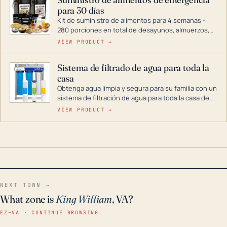
combustible dual, con una gama completa que
para 30 días
abarca desde inversores digitales hasta
generadores que pueden alimentar toda su casa.
Kit de suministro de alimentos para 4 semanas -
280 porciones en total de desayunos, almuerzos,
cenas y postres. Se puede almacenar durante
VIEW PRODUCT →
décadas si se guarda en un lugar seco.
Sistema de filtrado de agua para toda la
casa
Obtenga agua limpia y segura para su familia con un
sistema de filtración de agua para toda la casa de 3
etapas. La tecnología avanzada de este filtro
VIEW PRODUCT →
reduce los contaminantes nocivos como el cloro, el
óxido, los olores y el sabor para que disfrute de
agua cristalina y sin olores en toda su casa, incluso
en situaciones de emergencia.
NEXT TOWN →
What zone is
King William
, VA?
EZ–VA · CONTINUE BROWSING