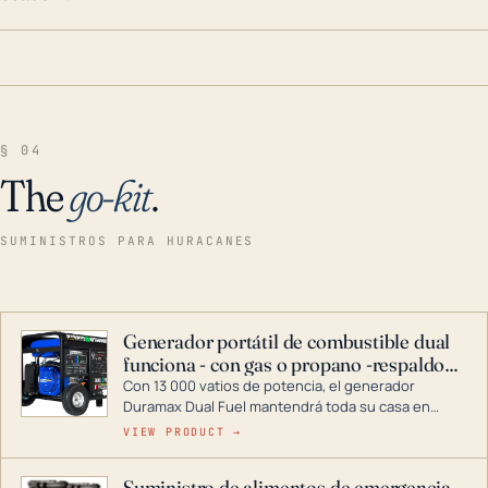
§ 04
The
go-kit
.
SUMINISTROS PARA HURACANES
Generador portátil de combustible dual
funciona - con gas o propano -respaldo
para el hogar
Con 13 000 vatios de potencia, el generador
Duramax Dual Fuel mantendrá toda su casa en
funcionamiento durante una tormenta o un corte
VIEW PRODUCT →
de energía. DuroMax es el líder de la industria en
tecnología de generadores portátiles de
Suministro de alimentos de emergencia