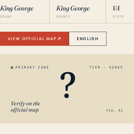
King George
King George
VA
22485
COUNTY
STATE
VIEW OFFICIAL MAP
ENGLISH
?
PRIMARY ZONE
TIER · SURGE
Verify on the
official map
FIG. 01