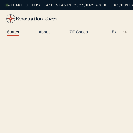
ATLANTIC HURRICANE SEASON 2026
/
DAY 68 OF 183
/
COVE
Evacuation
Zones
States
About
ZIP Codes
EN
· ES