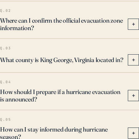
Q.02
Where can I confirm the official evacuation zone
+
information?
Q.03
What county is King George, Virginia located in?
+
Q.04
How should I prepare if a hurricane evacuation
+
is announced?
Q.05
How can I stay informed during hurricane
+
season?