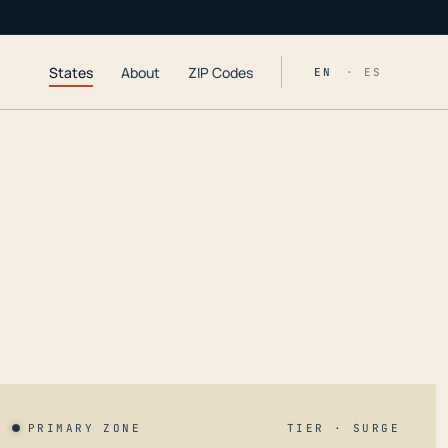
States
About
ZIP Codes
EN
· ES
PRIMARY ZONE
TIER · SURGE