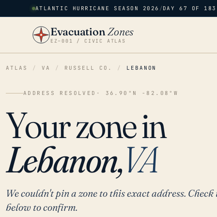
ATLANTIC HURRICANE SEASON 2026
/
DAY 67 OF 183
Evacuation
Zones
EZ–001 / CIVIC ATLAS
ATLAS
/
VA
/
RUSSELL CO.
/
LEBANON
ADDRESS RESOLVED
· 36.90°N -82.08°W
Your zone in
Lebanon,
VA
We couldn't pin a zone to this exact address. Check 
below to confirm.