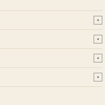
+
+
+
+