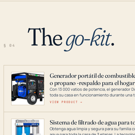
The
go-kit
.
§ 04
Generador portátil de combustible
o propano -respaldo para el hogar
Con 13 000 vatios de potencia, el generador 
toda su casa en funcionamiento durante una t
DuroMax es el líder de la industria en tecnolo
VIEW PRODUCT →
combustible dual, con una gama completa que
digitales hasta generadores que pueden alime
Sistema de filtrado de agua para t
Obtenga agua limpia y segura para su familia c
agua para toda la casa de 3 etapas. La tecnolo