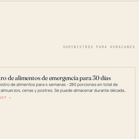
SUMINISTROS PARA HURACANES
ro de alimentos de emergencia para 30 días
nistro de alimentos para 4 semanas - 280 porciones en total de
 almuerzos, cenas y postres. Se puede almacenar durante décadas
a en un lugar seco.
UCT →