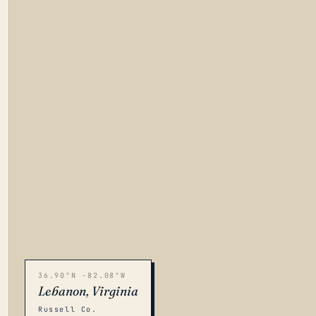
36.90°N -82.08°W
Lebanon, Virginia
Russell Co.