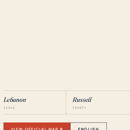
Lebanon
Russell
24266
COUNTY
VIEW OFFICIAL MAP
ENGLISH