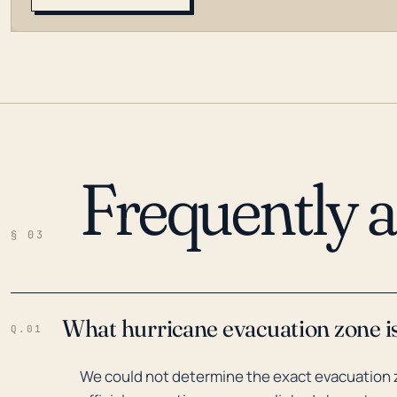
Frequently 
LOADING…
§ 03
What hurricane evacuation zone is
Q.01
We could not determine the exact evacuation z