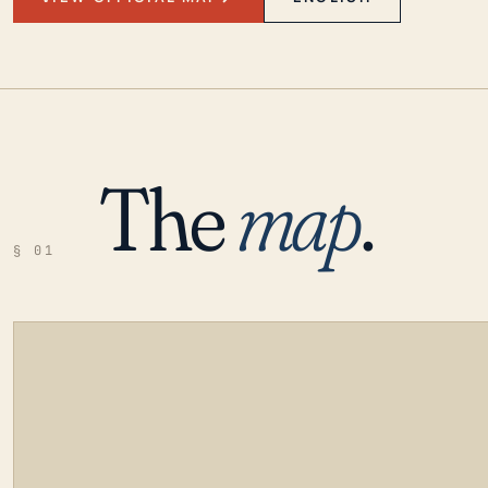
The
map
.
§ 01