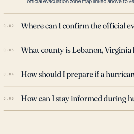
official evacuation zone map linked above to ve
Where can I confirm the official 
Q.02
What county is Lebanon, Virginia 
Q.03
How should I prepare if a hurrica
Q.04
How can I stay informed during h
Q.05