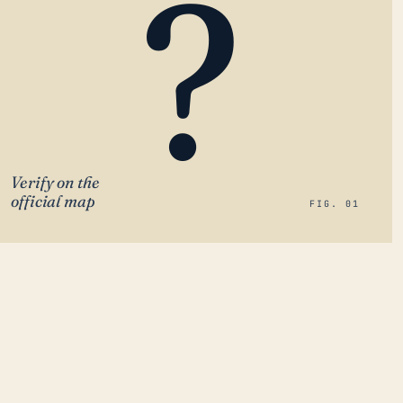
?
Verify on the
official map
FIG. 01