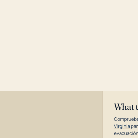
What 
Compruebe
Virginia
par
evacuación