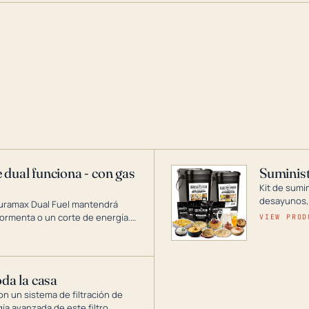
 dual funciona - con gas
Suminist
Kit de sumi
desayunos,
Duramax Dual Fuel mantendrá
si se guard
ormenta o un corte de energía.
VIEW PROD
gía de generadores portátiles de
 abarca desde inversores
ntar toda su casa.
oda la casa
on un sistema de filtración de
gía avanzada de este filtro