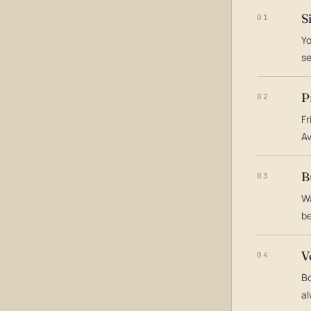
S
01
Yo
s
P
02
Fr
Av
B
03
Wa
be
V
04
Bo
al