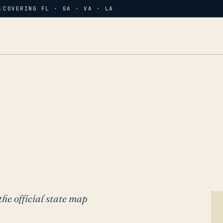
/
COVERING FL · GA · VA · LA
the official state map