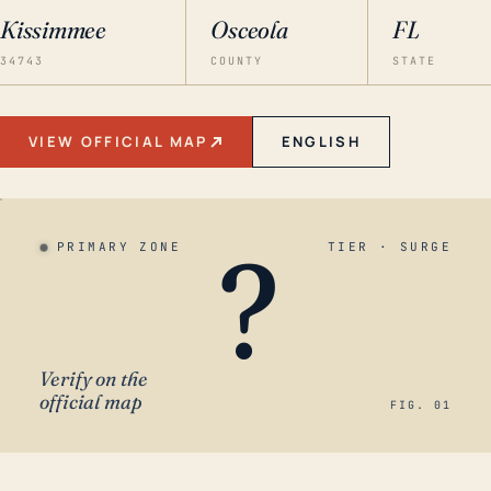
Kissimmee
Osceola
FL
34743
COUNTY
STATE
VIEW OFFICIAL MAP
ENGLISH
?
PRIMARY ZONE
TIER · SURGE
Verify on the
official map
FIG. 01