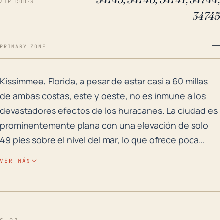
ZIP CODES
34745
—
PRIMARY ZONE
Kissimmee, Florida, a pesar de estar casi a 60 millas
Kissimmee, Florida, a pesar de estar casi a 60 millas
de ambas costas, este y oeste, no es inmune a los
devastadores efectos de los huracanes. La ciudad es
prominentemente plana con una elevación de solo
49 pies sobre el nivel del mar, lo que ofrece poca
resistencia a las inundaciones causadas por las
VER MÁS
lluvias torrenciales asociadas con los huracanes. Su
ubicación en el centro de Florida significa que,
aunque puede escapar del golpe directo del
desembarco costero, sigue estando en riesgo