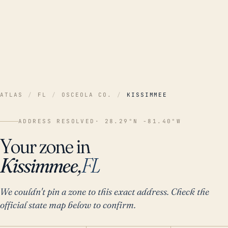
ATLAS
/
FL
/
OSCEOLA CO.
/
KISSIMMEE
ADDRESS RESOLVED
· 28.29°N -81.40°W
Your zone in
Kissimmee,
FL
We couldn't pin a zone to this exact address. Check the
official state map below to confirm.