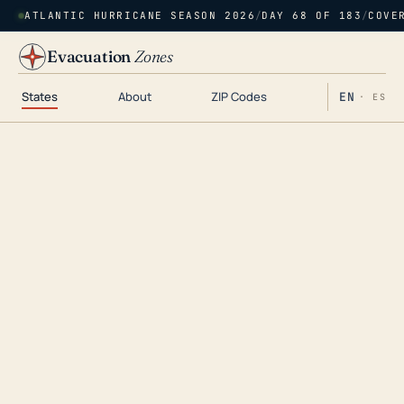
ATLANTIC HURRICANE SEASON 2026
/
DAY 68 OF 183
/
COVE
Evacuation
Zones
States
About
ZIP Codes
EN
· ES