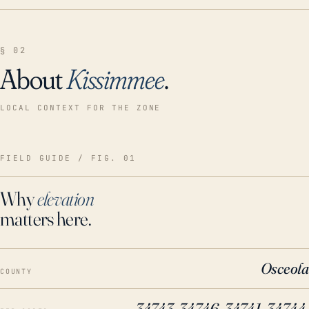
§ 02
About
Kissimmee
.
LOCAL CONTEXT FOR THE ZONE
FIELD GUIDE / FIG. 01
Why
elevation
matters here.
Osceola
COUNTY
34743, 34746, 34741, 34744,