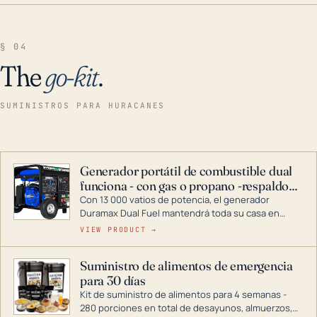
§ 04
The
go-kit
.
SUMINISTROS PARA HURACANES
Generador portátil de combustible dual
funciona - con gas o propano -respaldo
para el hogar
Con 13 000 vatios de potencia, el generador
Duramax Dual Fuel mantendrá toda su casa en
funcionamiento durante una tormenta o un corte
VIEW PRODUCT →
de energía. DuroMax es el líder de la industria en
tecnología de generadores portátiles de
Suministro de alimentos de emergencia
combustible dual, con una gama completa que
para 30 días
abarca desde inversores digitales hasta
generadores que pueden alimentar toda su casa.
Kit de suministro de alimentos para 4 semanas -
280 porciones en total de desayunos, almuerzos,