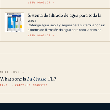
cenas y postres. Se puede almacenar durante
VIEW PRODUCT →
décadas si se guarda en un lugar seco.
Sistema de filtrado de agua para toda la
casa
Obtenga agua limpia y segura para su familia con un
sistema de filtración de agua para toda la casa de 3
etapas. La tecnología avanzada de este filtro
VIEW PRODUCT →
reduce los contaminantes nocivos como el cloro, el
óxido, los olores y el sabor para que disfrute de
agua cristalina y sin olores en toda su casa, incluso
en situaciones de emergencia.
NEXT TOWN →
What zone is
La Crosse
, FL?
EZ–FL · CONTINUE BROWSING