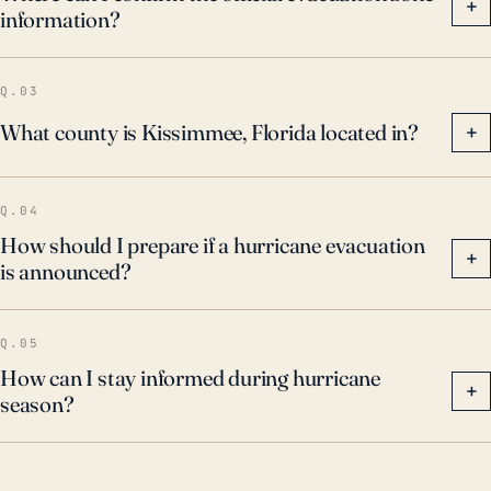
+
information?
la tormenta estaba a más de 100 millas de distancia.
Dichas tormentas demuestran el potencial de
impactos graves basados en huracanes en
Q.03
Kissimmee, a pesar de la relativa distancia de la
What county is Kissimmee, Florida located in?
+
ciudad a las costas de Florida.
Q.04
How should I prepare if a hurricane evacuation
+
is announced?
Q.05
How can I stay informed during hurricane
+
season?