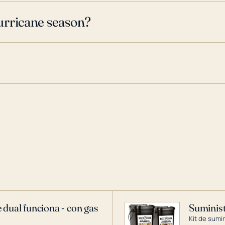
urricane season?
 dual funciona - con gas
Suminist
Kit de sumi