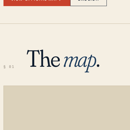
The
map
.
§ 01