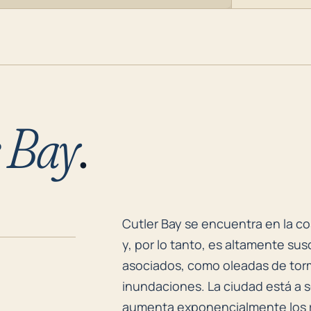
r Bay
.
Cutler Bay se encuentra en la co
Cutler Bay se encuentra en la co
y, por lo tanto, es altamente su
asociados, como oleadas de torme
inundaciones. La ciudad está a s
aumenta exponencialmente los r