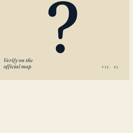
?
Verify on the
official map
FIG. 01