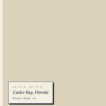
25.58°N -80.37°W
Cutler Bay, Florida
Miami-Dade Co.