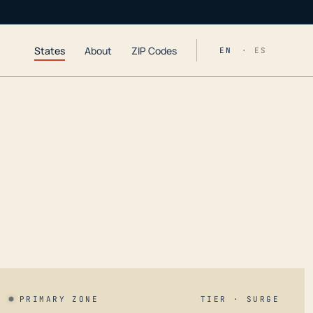
States
About
ZIP Codes
EN
· ES
PRIMARY ZONE
TIER · SURGE