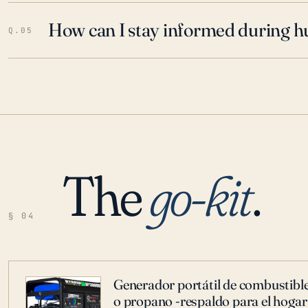
How can I stay informed during h
Q.05
The
go-kit
.
§ 04
Generador portátil de combustible
o propano -respaldo para el hogar