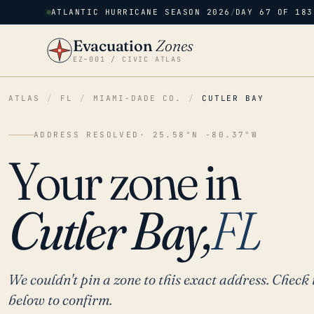
ATLANTIC HURRICANE SEASON 2026
/
DAY 67 OF 183
Evacuation
Zones
EZ–001 / CIVIC ATLAS
ATLAS
/
FL
/
MIAMI-DADE CO.
/
CUTLER BAY
ADDRESS RESOLVED
· 25.58°N -80.37°W
Your zone in
Cutler Bay,
FL
We couldn't pin a zone to this exact address. Check 
below to confirm.