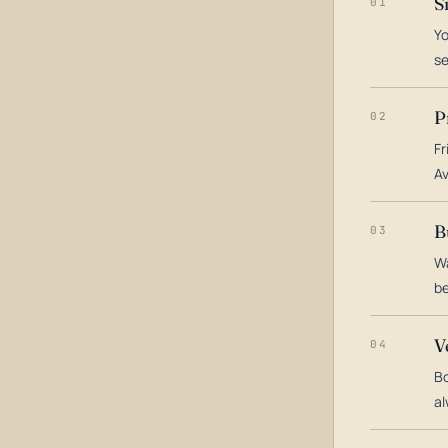
S
01
Yo
s
P
02
Fr
Av
B
03
Wa
be
V
04
Bo
al