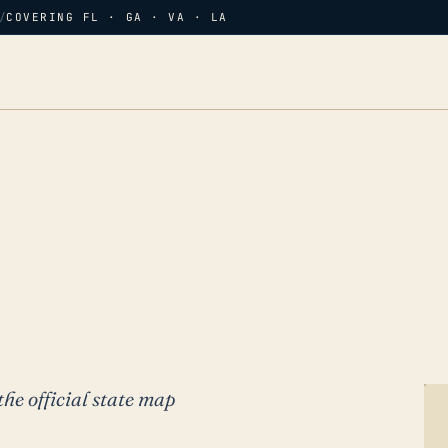
/
COVERING FL · GA · VA · LA
the official state map