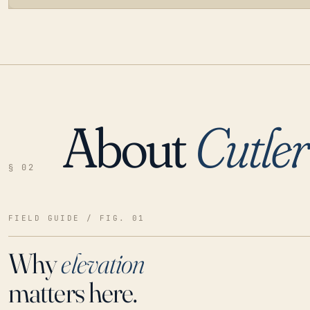
About
Cutle
LOADING…
§ 02
FIELD GUIDE / FIG. 01
Why
elevation
matters here.