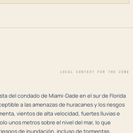
LOCAL CONTEXT FOR THE ZONE
sta del condado de Miami-Dade en el sur de Florida y
sta del condado de Miami-Dade en el sur de Florida
sceptible a las amenazas de huracanes y los riesgos
nta, vientos de alta velocidad, fuertes lluvias e
olo unos metros sobre el nivel del mar, lo que
iesgos de inundación, incluso de tormentas