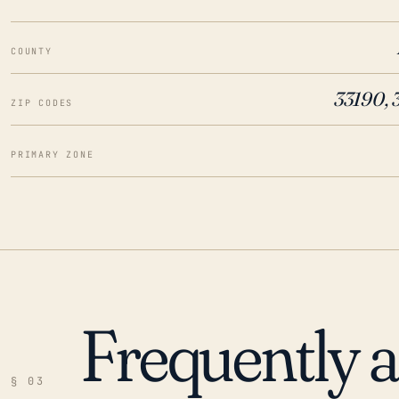
COUNTY
33190, 
ZIP CODES
PRIMARY ZONE
Frequently 
§ 03