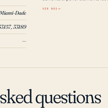
tropicales relativamente leves. 
VER MÁS
Miami-Dade
también limita severamente el e
de inundación. Históricamente, 
33157, 33189
por oleadas de tormenta a partir
y proximidad al océano Atlántico y la bahía de Bis
—
huracanes importantes han impa
significativo el huracán Andrew
causó severa destrucción, inclu
propiedad. Más recientemente, e
inundaciones en Cutler Bay, obl
crecientes aguas de inundación
Katrina en 2005, también han ca
asked questions
Dada la amenaza de aumento del 
climático, Cutler Bay sigue sien
inundaciones extremas. Esto sub