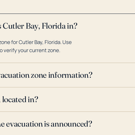
la preparación para huracanes y l
esta comunidad costera.
 Cutler Bay, Florida in?
ne for Cutler Bay, Florida. Use
o verify your current zone.
evacuation zone information?
 located in?
ne evacuation is announced?