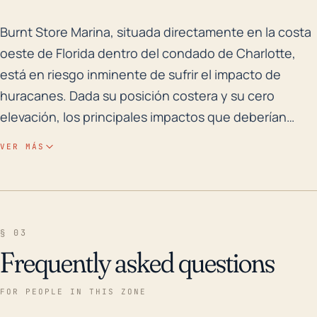
Burnt Store Marina, situada directamente en la costa 
Burnt Store Marina, situada directamente en la costa
oeste de Florida dentro del condado de Charlotte,
está en riesgo inminente de sufrir el impacto de
huracanes. Dada su posición costera y su cero
elevación, los principales impactos que deberían
preocuparnos son la marejada ciclónica y las
VER MÁS
inundaciones. Durante los huracanes poderosos, la
marejada ciclónica, que provoca un aumento sobre
los niveles normales de agua, puede ser muy
destructiva. También hay un serio riesgo de fuertes
§ 03
lluvias, que pueden resultar en inundaciones
Frequently asked questions
significativas, especialmente dado que el área carece
de cualquier elevación que pueda ayudar con la
FOR PEOPLE IN THIS ZONE
escorrentía. Históricamente, la ciudad ha sufrido