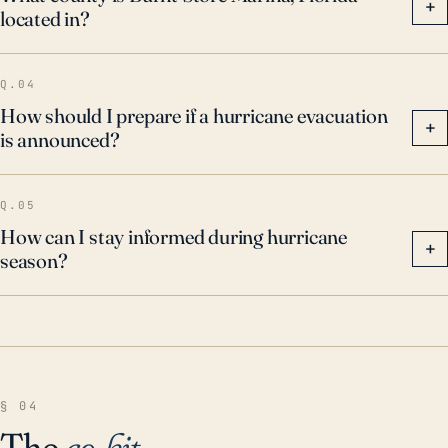
+
located in?
Q.04
How should I prepare if a hurricane evacuation
+
is announced?
Q.05
How can I stay informed during hurricane
+
season?
§ 04
The
go-kit
.