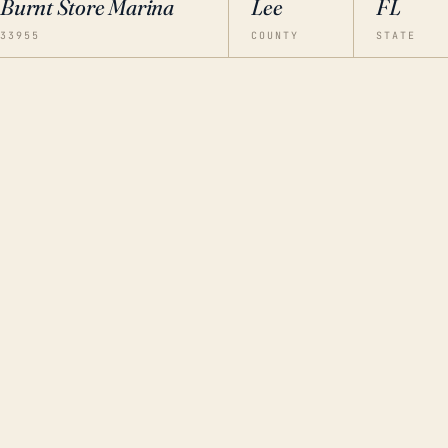
Burnt Store Marina
Lee
FL
33955
COUNTY
STATE