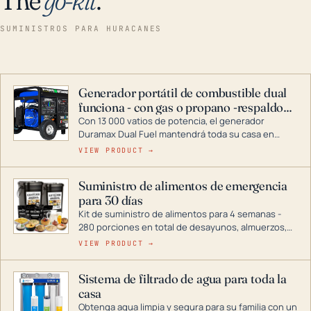
SUMINISTROS PARA HURACANES
Generador portátil de combustible dual
funciona - con gas o propano -respaldo
para el hogar
Con 13 000 vatios de potencia, el generador
Duramax Dual Fuel mantendrá toda su casa en
funcionamiento durante una tormenta o un corte
VIEW PRODUCT →
de energía. DuroMax es el líder de la industria en
tecnología de generadores portátiles de
Suministro de alimentos de emergencia
combustible dual, con una gama completa que
para 30 días
abarca desde inversores digitales hasta
generadores que pueden alimentar toda su casa.
Kit de suministro de alimentos para 4 semanas -
280 porciones en total de desayunos, almuerzos,
cenas y postres. Se puede almacenar durante
VIEW PRODUCT →
décadas si se guarda en un lugar seco.
Sistema de filtrado de agua para toda la
casa
Obtenga agua limpia y segura para su familia con un