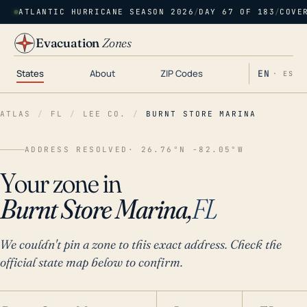
ATLANTIC HURRICANE SEASON 2026
/
DAY 67 OF 183
/
COVE
Evacuation
Zones
States
About
ZIP Codes
EN
· ES
ATLAS
/
FL
/
LEE CO.
/
BURNT STORE MARINA
ADDRESS RESOLVED
· 26.76°N -82.05°W
Your zone in
Burnt Store Marina,
FL
We couldn't pin a zone to this exact address. Check the
official state map below to confirm.