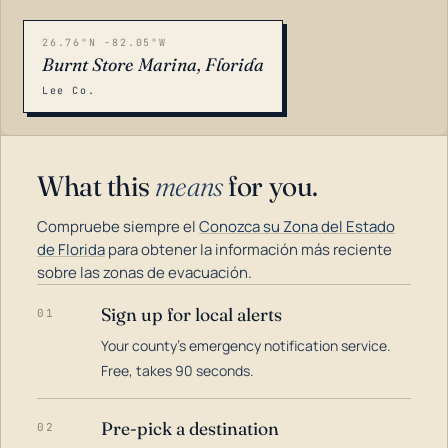
26.76°N -82.05°W
Burnt Store Marina, Florida
Lee Co.
What this
means
for you.
Compruebe siempre el
Conozca su Zona del Estado
de Florida
para obtener la información más reciente
sobre las zonas de evacuación.
Sign up for local alerts
01
LOADING…
Your county's emergency notification service.
Free, takes 90 seconds.
Pre-pick a destination
02