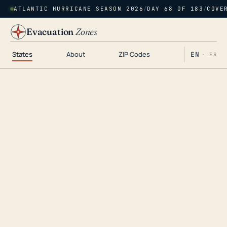
ATLANTIC HURRICANE SEASON 2026
/
DAY 68 OF 183
/
COVE
Evacuation
Zones
States
About
ZIP Codes
EN
· ES