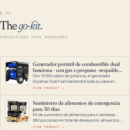
§ 04
The
go-kit
.
SUMINISTROS PARA HURACANES
Generador portátil de combustible dual
funciona - con gas o propano -respaldo
para el hogar
Con 13 000 vatios de potencia, el generador
Duramax Dual Fuel mantendrá toda su casa en
funcionamiento durante una tormenta o un corte
VIEW PRODUCT →
de energía. DuroMax es el líder de la industria en
tecnología de generadores portátiles de
Suministro de alimentos de emergencia
combustible dual, con una gama completa que
para 30 días
abarca desde inversores digitales hasta
generadores que pueden alimentar toda su casa.
Kit de suministro de alimentos para 4 semanas -
280 porciones en total de desayunos, almuerzos,
cenas y postres. Se puede almacenar durante
VIEW PRODUCT →