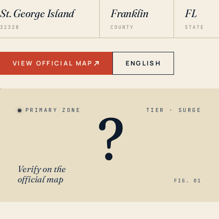
St. George Island
Franklin
FL
32328
COUNTY
STATE
VIEW OFFICIAL MAP
ENGLISH
?
PRIMARY ZONE
TIER · SURGE
Verify on the
official map
FIG. 01