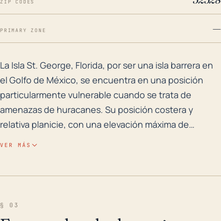
ZIP CODES
—
PRIMARY ZONE
La Isla St. George, Florida, por ser una isla barrera
La Isla St. George, Florida, por ser una isla barrera en
el Golfo de México, se encuentra en una posición
particularmente vulnerable cuando se trata de
amenazas de huracanes. Su posición costera y
relativa planicie, con una elevación máxima de
alrededor de 12 pies, indican un riesgo inherente de
VER MÁS
marejadas ciclónicas e inundaciones asociadas.
Además, como se observó durante el Huracán Dennis
en 2005, incluso los huracanes de fuerza moderada
pueden causar daños significativos debido a la
§ 03
exposición directa de la infraestructura a la costa. En