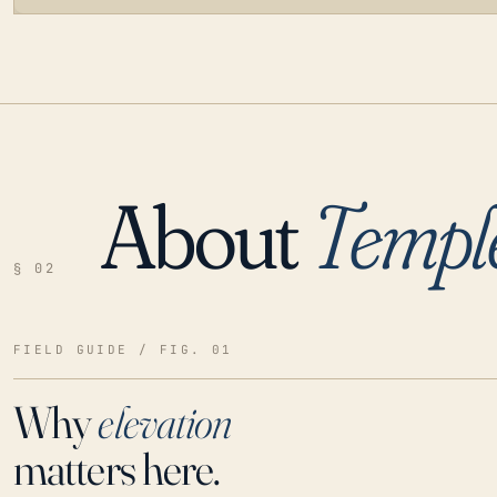
About
Templ
LOADING…
§ 02
FIELD GUIDE / FIG. 01
Why
elevation
matters here.