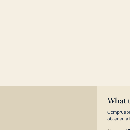
What 
Compruebe
obtener la 