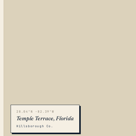
28.04°N -82.39°W
Temple Terrace, Florida
Hillsborough Co.