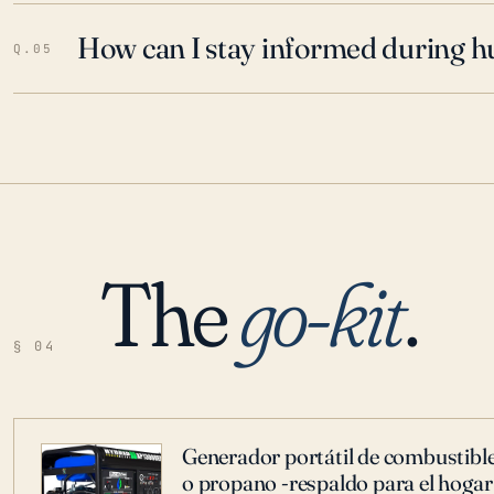
How can I stay informed during h
Q.05
The
go-kit
.
§ 04
Generador portátil de combustible
o propano -respaldo para el hogar