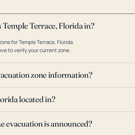
papel en el aumento de los riesg
 Temple Terrace, Florida in?
one for Temple Terrace, Florida.
ve to verify your current zone.
evacuation zone information?
orida located in?
ne evacuation is announced?