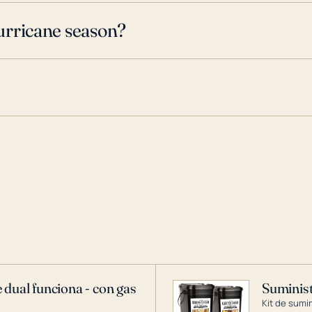
urricane season?
 dual funciona - con gas
Suminist
Kit de sumi