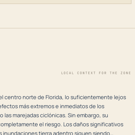
LOCAL CONTEXT FOR THE ZONE
l centro norte de Florida, lo suficientemente lejos de
l centro norte de Florida, lo suficientemente lejos
 efectos más extremos e inmediatos de los
o las marejadas ciclónicas. Sin embargo, su
 completamente el riesgo. Los daños significativos
 las inundaciones tierra adentro siguen siendo