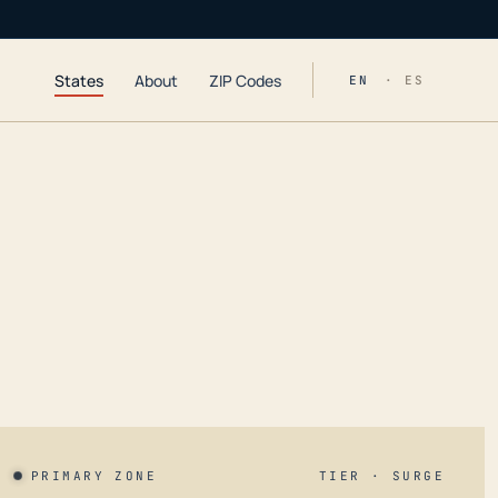
States
About
ZIP Codes
EN
· ES
PRIMARY ZONE
TIER · SURGE