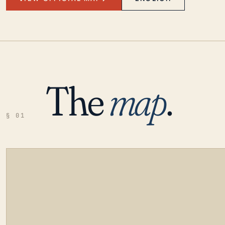
The
map
.
§ 01