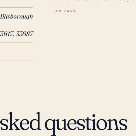
preocupaciones válidas. La baja 
VER MÁS
Hillsborough
con una alta probabilidad de fue
inundaciones. Un ejemplo histórico de los devastadores impactos de un huracán en
33617, 33687
Temple Terrace es el evento del 
Categoría 2 para cuando se dirig
—
daños significativos por vientos 
inundaciones a menudo se agrav
pueblo del río Hillsborough y otr
desbordó durante el Huracán Fr
localizadas significativas. Esto 
inundaciones fluviales como a la
futuro podría representar riesgo
asked questions
considerando los posibles impac
más intensos y eventos de lluvia
inundación. El continuo crecimie