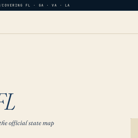
/
COVERING FL · GA · VA · LA
FL
the official state map