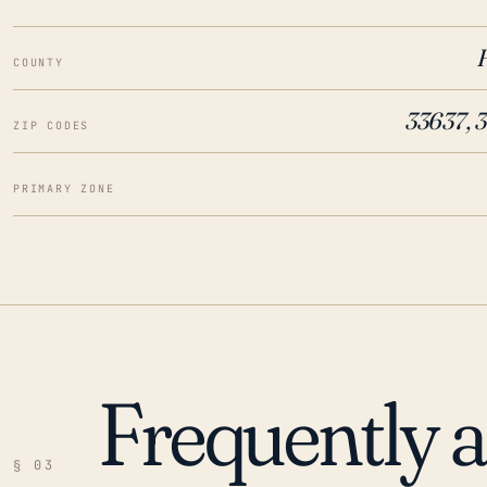
COUNTY
33637, 
ZIP CODES
PRIMARY ZONE
Frequently 
§ 03