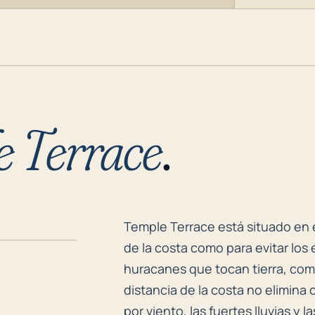
e Terrace
.
Temple Terrace está situado en e
Temple Terrace está situado en e
de la costa como para evitar los
huracanes que tocan tierra, com
distancia de la costa no elimina
por viento, las fuertes lluvias y