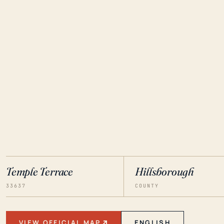
Temple Terrace
Hillsborough
33637
COUNTY
VIEW OFFICIAL MAP
ENGLISH