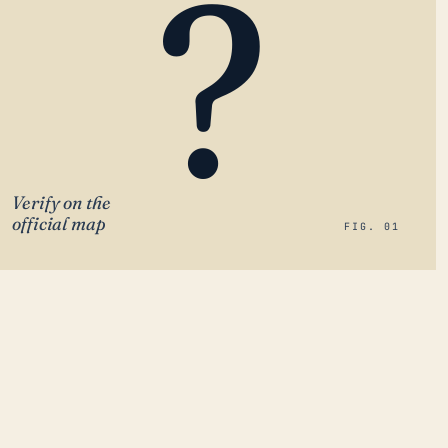
?
Verify on the
official map
FIG. 01