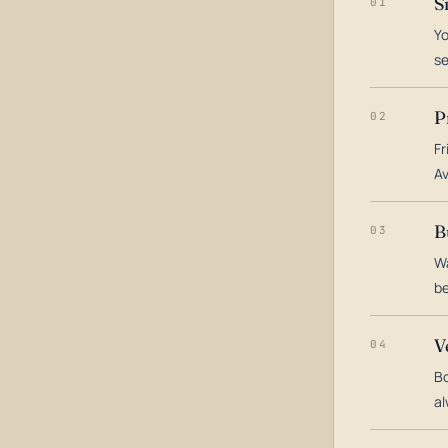
S
01
Yo
s
P
02
Fr
Av
B
03
Wa
be
V
04
Bo
al