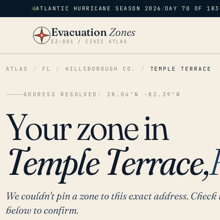
ATLANTIC HURRICANE SEASON 2026
/
DAY 70 OF 183
Evacuation
Zones
EZ–001 / CIVIC ATLAS
ATLAS
/
FL
/
HILLSBOROUGH CO.
/
TEMPLE TERRACE
ADDRESS RESOLVED
· 28.04°N -82.39°W
Your zone in
Temple Terrace,
We couldn't pin a zone to this exact address. Check 
below to confirm.