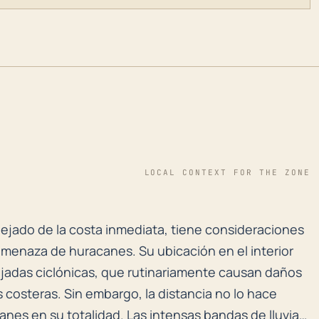
LOCAL CONTEXT FOR THE ZONE
alejado de la costa inmediata, tiene consideraciones 
alejado de la costa inmediata, tiene consideraciones
amenaza de huracanes. Su ubicación en el interior
ejadas ciclónicas, que rutinariamente causan daños
costeras. Sin embargo, la distancia no lo hace
nes en su totalidad. Las intensas bandas de lluvia