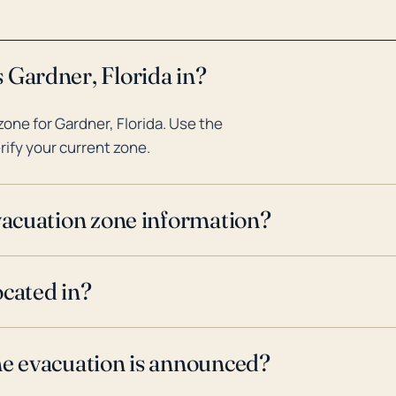
menudo asociadas con estos si
 Gardner, Florida in?
one for Gardner, Florida. Use the
rify your current zone.
evacuation zone information?
ocated in?
ne evacuation is announced?