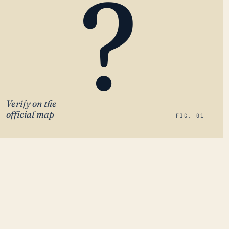
?
Verify on the
official map
FIG. 01