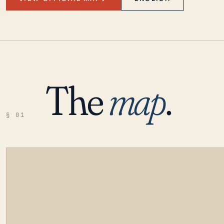
The
map
.
§ 01