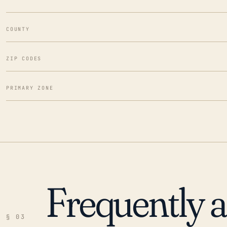
COUNTY
ZIP CODES
PRIMARY ZONE
Frequently 
§ 03