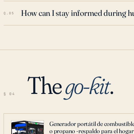
How can I stay informed during h
Q.05
The
go-kit
.
§ 04
Generador portátil de combustible
o propano -respaldo para el hogar