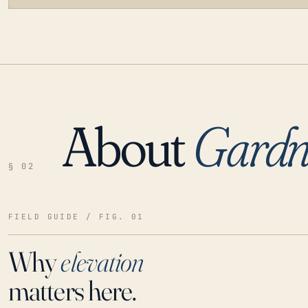
About
Gardn
LOADING…
§ 02
FIELD GUIDE / FIG. 01
Why
elevation
matters here.