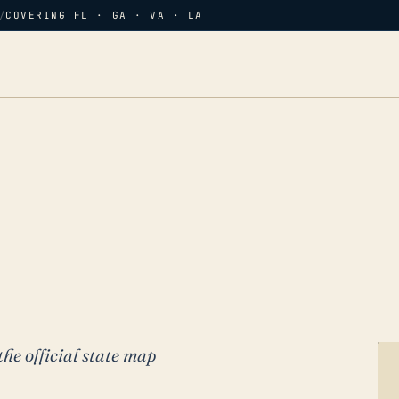
/
COVERING FL · GA · VA · LA
the official state map