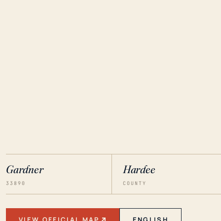
Gardner
Hardee
33890
COUNTY
VIEW OFFICIAL MAP
ENGLISH