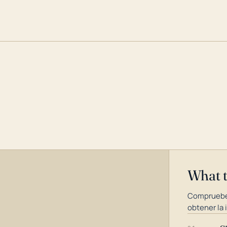
What 
Compruebe
obtener la 