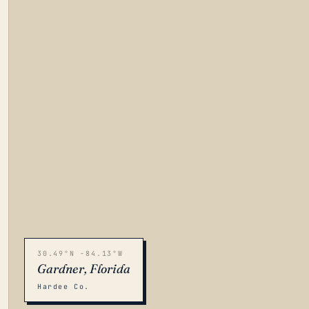
30.49°N -84.13°W
Gardner, Florida
Hardee Co.