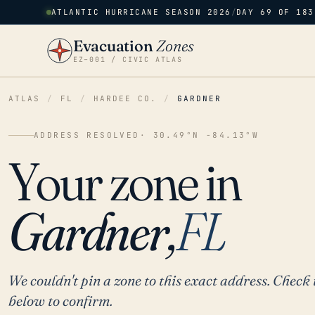
ATLANTIC HURRICANE SEASON 2026
/
DAY 69 OF 183
Evacuation
Zones
EZ–001 / CIVIC ATLAS
ATLAS
/
FL
/
HARDEE CO.
/
GARDNER
ADDRESS RESOLVED
· 30.49°N -84.13°W
Your zone in
Gardner,
FL
We couldn't pin a zone to this exact address. Check 
below to confirm.