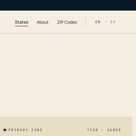
States
About
ZIP Codes
EN
· ES
PRIMARY ZONE
TIER · SURGE