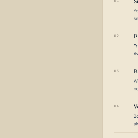
S
01
Yo
s
P
02
Fr
Av
B
03
Wa
be
V
04
Bo
al