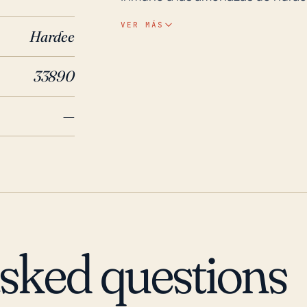
asociadas con los huracanes podr
VER MÁS
Hardee
provocando inundaciones repent
inadecuado. Además, los vientos 
33890
infraestructura, en particular l
elevación relativamente más ba
—
riesgos de inundación, particul
movimiento lento o estancado. En cuanto a los eventos climáticos históricos, Florida
no es ajena a los huracanes, co
estado. Sin embargo, la historia
relativamente suave en los últi
Charley en 2004 fue uno de los 
en la historia reciente, y trajo c
asked questions
la distancia de la ciudad del punt
El evento de inundación de 1995
impacto notable en la ciudad, mos