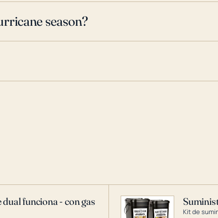
urricane season?
 dual funciona - con gas
Suminist
Kit de sumi