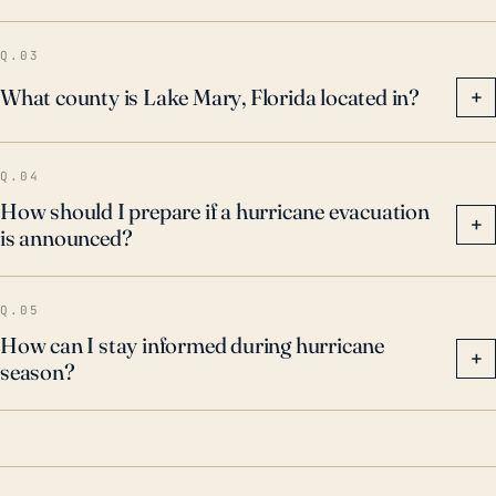
que Lake Mary tenga medidas de preparación y
adaptación robustas. Estas incluyen mejorar los
Q.03
sistemas de drenaje, fortalecer la infraestructura, y
What county is Lake Mary, Florida located in?
+
asegurar que los planes de respuesta de emergencia
estén implementados para mitigar los posibles
Q.04
impactos de los huracanes.
How should I prepare if a hurricane evacuation
+
is announced?
Q.05
How can I stay informed during hurricane
+
season?