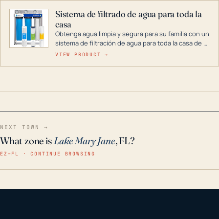
Sistema de filtrado de agua para toda la
casa
Obtenga agua limpia y segura para su familia con un
sistema de filtración de agua para toda la casa de 3
etapas. La tecnología avanzada de este filtro
VIEW PRODUCT →
reduce los contaminantes nocivos como el cloro, el
óxido, los olores y el sabor para que disfrute de
agua cristalina y sin olores en toda su casa, incluso
en situaciones de emergencia.
NEXT TOWN →
What zone is
Lake Mary Jane
, FL?
EZ–FL · CONTINUE BROWSING