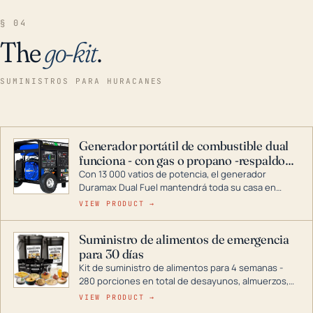
§ 04
The
go-kit
.
SUMINISTROS PARA HURACANES
Generador portátil de combustible dual
funciona - con gas o propano -respaldo
para el hogar
Con 13 000 vatios de potencia, el generador
Duramax Dual Fuel mantendrá toda su casa en
funcionamiento durante una tormenta o un corte
VIEW PRODUCT →
de energía. DuroMax es el líder de la industria en
tecnología de generadores portátiles de
Suministro de alimentos de emergencia
combustible dual, con una gama completa que
para 30 días
abarca desde inversores digitales hasta
generadores que pueden alimentar toda su casa.
Kit de suministro de alimentos para 4 semanas -
280 porciones en total de desayunos, almuerzos,
cenas y postres. Se puede almacenar durante
VIEW PRODUCT →
décadas si se guarda en un lugar seco.