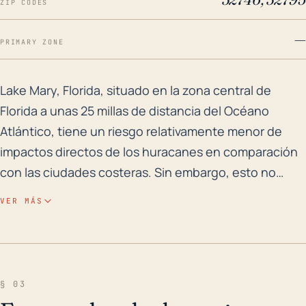
ZIP CODES
—
PRIMARY ZONE
Lake Mary, Florida, situado en la zona central de Flo
Lake Mary, Florida, situado en la zona central de
Florida a unas 25 millas de distancia del Océano
Atlántico, tiene un riesgo relativamente menor de
impactos directos de los huracanes en comparación
con las ciudades costeras. Sin embargo, esto no
implica que esté completamente a salvo. Los
VER MÁS
huracanes que se desplazan por tierra aún pueden
provocar impactos significativos, incluyendo fuertes
lluvias, posibles inundaciones y vientos fuertes. Los
cuerpos de agua locales, las elevaciones ligeramente
§ 03
más bajas y el terreno relativamente llano