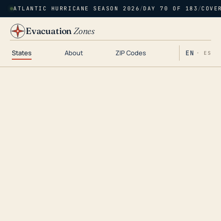
ATLANTIC HURRICANE SEASON 2026
/
DAY 70 OF 183
/
COVE
Evacuation
Zones
States
About
ZIP Codes
EN
· ES