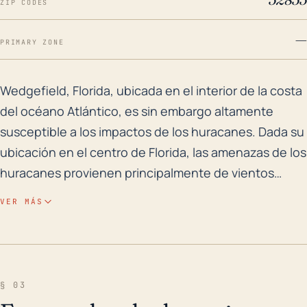
ZIP CODES
—
PRIMARY ZONE
Wedgefield, Florida, ubicada en el interior de la cos
Wedgefield, Florida, ubicada en el interior de la costa
del océano Atlántico, es sin embargo altamente
susceptible a los impactos de los huracanes. Dada su
ubicación en el centro de Florida, las amenazas de los
huracanes provienen principalmente de vientos
extremadamente fuertes, lluvias torrenciales y el
VER MÁS
potencial de actividad de tornados poco comunes en
lugar de una marejada ciclónica directa. La modesta
elevación de la ciudad no proporciona una
protección significativa contra las inundaciones,
§ 03
particularmente durante los huracanes y las