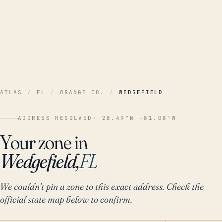
ATLAS
/
FL
/
ORANGE CO.
/
WEDGEFIELD
ADDRESS RESOLVED
· 28.49°N -81.08°W
Your zone in
Wedgefield,
FL
We couldn't pin a zone to this exact address. Check the
official state map below to confirm.