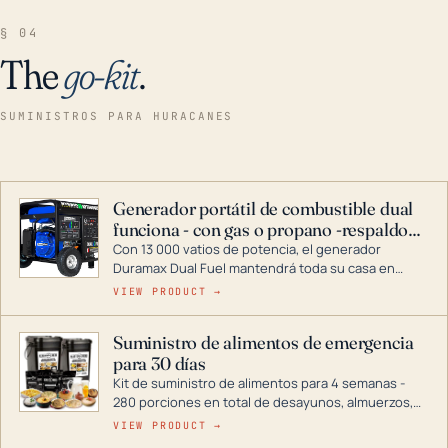
§ 04
The
go-kit
.
SUMINISTROS PARA HURACANES
Generador portátil de combustible dual
funciona - con gas o propano -respaldo
para el hogar
Con 13 000 vatios de potencia, el generador
Duramax Dual Fuel mantendrá toda su casa en
funcionamiento durante una tormenta o un corte
VIEW PRODUCT →
de energía. DuroMax es el líder de la industria en
tecnología de generadores portátiles de
Suministro de alimentos de emergencia
combustible dual, con una gama completa que
para 30 días
abarca desde inversores digitales hasta
generadores que pueden alimentar toda su casa.
Kit de suministro de alimentos para 4 semanas -
280 porciones en total de desayunos, almuerzos,
cenas y postres. Se puede almacenar durante
VIEW PRODUCT →
décadas si se guarda en un lugar seco.