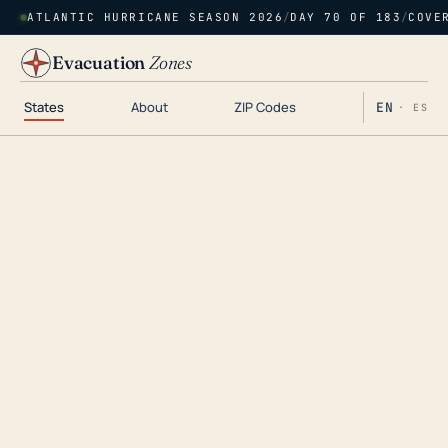
ATLANTIC HURRICANE SEASON 2026
/
DAY 70 OF 183
/
COVE
Evacuation
Zones
States
About
ZIP Codes
EN
· ES