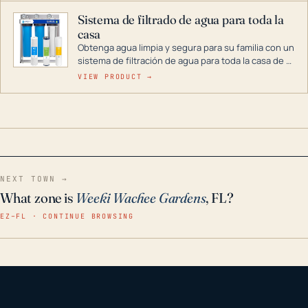
Sistema de filtrado de agua para toda la
casa
Obtenga agua limpia y segura para su familia con un
sistema de filtración de agua para toda la casa de 3
etapas. La tecnología avanzada de este filtro
VIEW PRODUCT →
reduce los contaminantes nocivos como el cloro, el
óxido, los olores y el sabor para que disfrute de
agua cristalina y sin olores en toda su casa, incluso
en situaciones de emergencia.
NEXT TOWN →
What zone is
Weeki Wachee Gardens
, FL?
EZ–FL · CONTINUE BROWSING