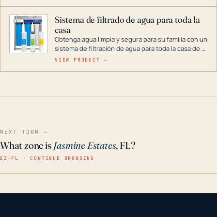
décadas si se guarda en un lugar seco.
Sistema de filtrado de agua para toda la
casa
Obtenga agua limpia y segura para su familia con un
sistema de filtración de agua para toda la casa de 3
etapas. La tecnología avanzada de este filtro
VIEW PRODUCT →
reduce los contaminantes nocivos como el cloro, el
óxido, los olores y el sabor para que disfrute de
agua cristalina y sin olores en toda su casa, incluso
en situaciones de emergencia.
NEXT TOWN →
What zone is
Jasmine Estates
, FL?
EZ–FL · CONTINUE BROWSING