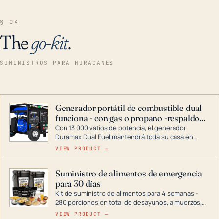
§ 04
The
go-kit
.
SUMINISTROS PARA HURACANES
Generador portátil de combustible dual
funciona - con gas o propano -respaldo
para el hogar
Con 13 000 vatios de potencia, el generador
Duramax Dual Fuel mantendrá toda su casa en
funcionamiento durante una tormenta o un corte
VIEW PRODUCT →
de energía. DuroMax es el líder de la industria en
tecnología de generadores portátiles de
Suministro de alimentos de emergencia
combustible dual, con una gama completa que
para 30 días
abarca desde inversores digitales hasta
generadores que pueden alimentar toda su casa.
Kit de suministro de alimentos para 4 semanas -
280 porciones en total de desayunos, almuerzos,
cenas y postres. Se puede almacenar durante
VIEW PRODUCT →