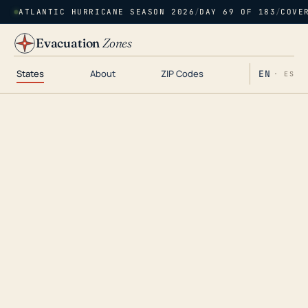
ATLANTIC HURRICANE SEASON 2026
/
DAY 69 OF 183
/
COVE
Evacuation
Zones
States
About
ZIP Codes
EN
· ES