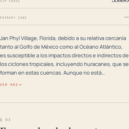
ZIP CODES
—
PRIMARY ZONE
Jan Phyl Village, Florida, debido a su relativa cerca
Jan Phyl Village, Florida, debido a su relativa cercanía
tanto al Golfo de México como al Océano Atlántico,
es susceptible a los impactos directos e indirectos de
los ciclones tropicales, incluyendo huracanes, que se
forman en estas cuencas. Aunque no está
inmediatamente en la costa, sigue siendo vulnerable
VER MÁS
a las fuertes lluvias y al riesgo de inundaciones
posteriores, especialmente en casos de sistemas de
movimiento lento o estancados que pueden producir
períodos prolongados de lluvia. La combinación de
§ 03
tormentas de alto impacto y la elevación baja y plana