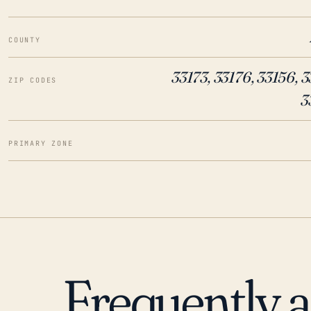
COUNTY
33173, 33176, 33156, 3
ZIP CODES
3
PRIMARY ZONE
Frequently 