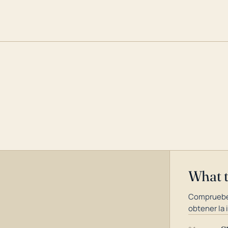
What 
Compruebe
obtener la 