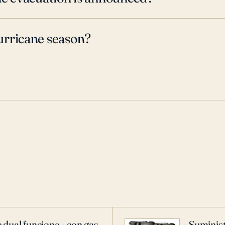
urricane season?
 dual funciona - con gas
Suminist