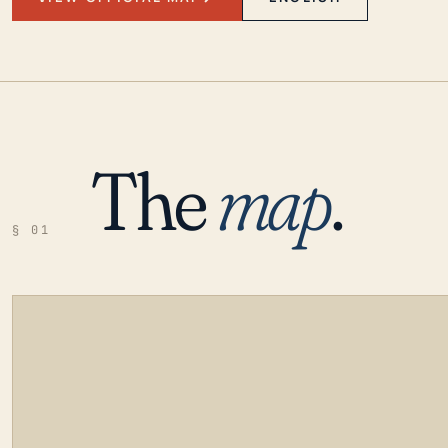
The
map
.
§ 01