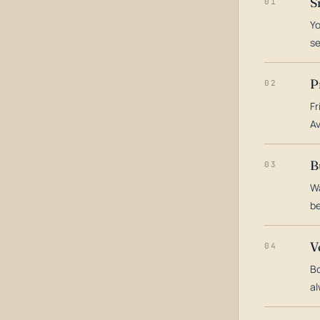
S
01
Yo
s
P
02
Fr
Av
B
03
Wa
be
V
04
Bo
al