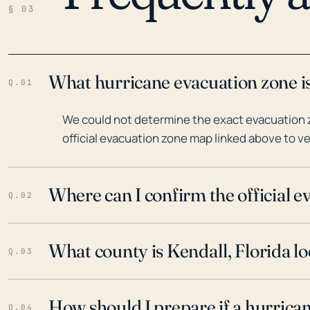
§ 03
What hurricane evacuation zone is
Q.01
We could not determine the exact evacuation zo
official evacuation zone map linked above to ve
Where can I confirm the official 
Q.02
What county is Kendall, Florida lo
Q.03
How should I prepare if a hurrica
Q.04