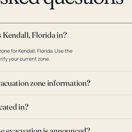
 Kendall, Florida in?
ne for Kendall, Florida. Use the
rify your current zone.
evacuation zone information?
cated in?
ne evacuation is announced?