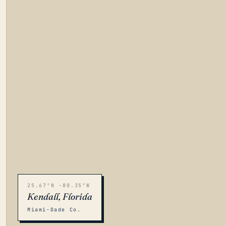
25.67°N -80.35°W
Kendall, Florida
Miami-Dade Co.