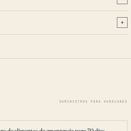
+
SUMINISTROS PARA HURACANES
ro de alimentos de emergencia para 30 días