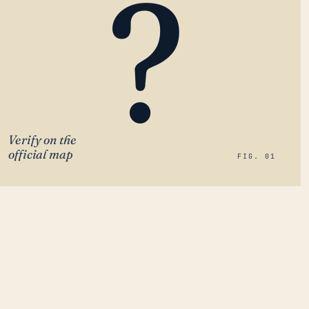
?
Verify on the
official map
FIG. 01