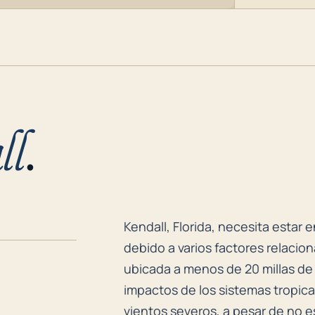
ll
.
Kendall, Florida, necesita estar
Kendall, Florida, necesita estar
debido a varios factores relacio
ubicada a menos de 20 millas de
impactos de los sistemas tropica
vientos severos, a pesar de no e