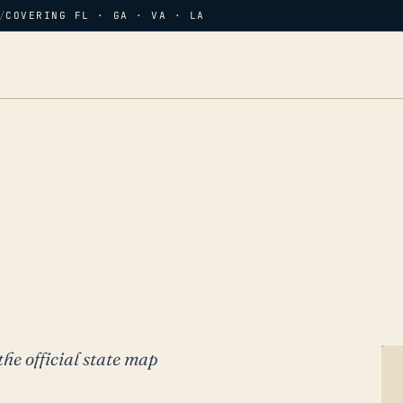
/
COVERING FL · GA · VA · LA
the official state map