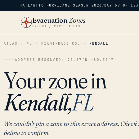
ATLANTIC HURRICANE SEASON 2026
/
DAY 67 OF 183
Evacuation
Zones
EZ–001 / CIVIC ATLAS
ATLAS
/
FL
/
MIAMI-DADE CO.
/
KENDALL
ADDRESS RESOLVED
· 25.67°N -80.35°W
Your zone in
Kendall,
FL
We couldn't pin a zone to this exact address. Check 
below to confirm.