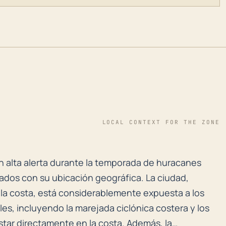
LOCAL CONTEXT FOR THE ZONE
 en alta alerta durante la temporada de huracanes deb
 en alta alerta durante la temporada de huracanes
nados con su ubicación geográfica. La ciudad,
 la costa, está considerablemente expuesta a los
les, incluyendo la marejada ciclónica costera y los
star directamente en la costa. Además, la