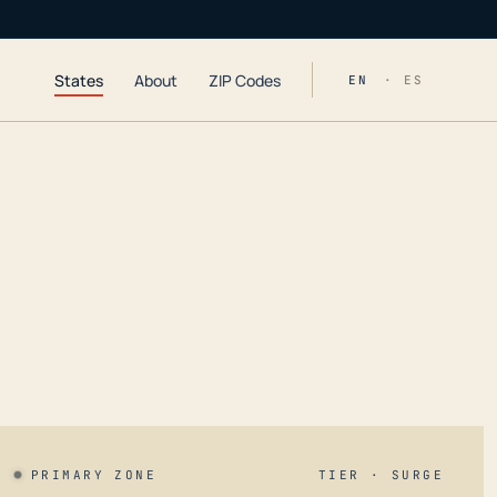
States
About
ZIP Codes
EN
· ES
PRIMARY ZONE
TIER · SURGE