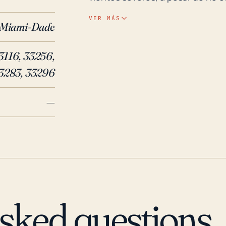
relativamente baja elevación de 
VER MÁS
Miami-Dade
inundación. Históricamente, el s
inundaciones debido a la acumul
3116, 33256,
por la lluvia directa como por l
3283, 33296
Atlántico y la bahía de Biscayne. En los últimos 30 años, numerosos huracanes
importantes han impactado a Ken
—
Irma en 2017. El huracán Andrew,
daños generalizados e inundacion
como Irma, aunque no fueron t
encima de Kendall, también traje
significativas en la región. Por l
siempre deben prestar mucha ate
temporada de huracanes y asegu
asked questions
precauciones necesarias.