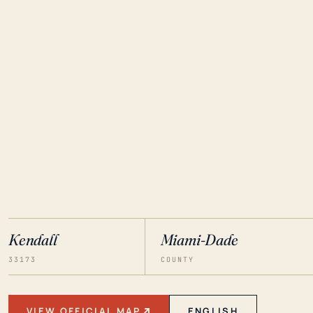
Kendall
Miami-Dade
33173
COUNTY
VIEW OFFICIAL MAP
ENGLISH