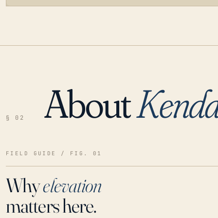
About
Kenda
LOADING…
§ 02
FIELD GUIDE / FIG. 01
Why
elevation
matters here.