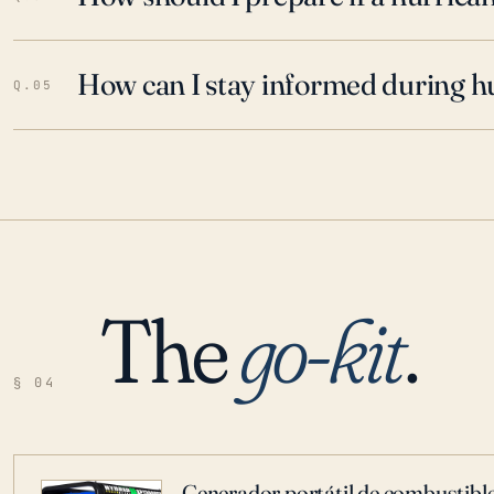
How can I stay informed during h
Q.05
The
go-kit
.
§ 04
Generador portátil de combustible