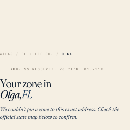
ATLAS
/
FL
/
LEE CO.
/
OLGA
ADDRESS RESOLVED
· 26.71°N -81.71°W
Your zone in
Olga,
FL
We couldn't pin a zone to this exact address. Check the
official state map below to confirm.