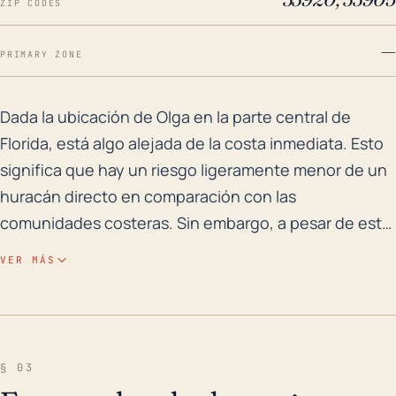
ZIP CODES
—
PRIMARY ZONE
Dada la ubicación de Olga en la parte central de Flor
Dada la ubicación de Olga en la parte central de
Florida, está algo alejada de la costa inmediata. Esto
significa que hay un riesgo ligeramente menor de un
huracán directo en comparación con las
comunidades costeras. Sin embargo, a pesar de este
hecho, los huracanes aún pueden causar daños
VER MÁS
severos debido a fuertes vientos, fuertes lluvias y
posibles tornados resultantes. Además, aunque Olga
se encuentra en una elevación relativamente mayor
que las ciudades costeras, la ciudad aún corre el
§ 03
riesgo de inundaciones de agua dulce debido a la