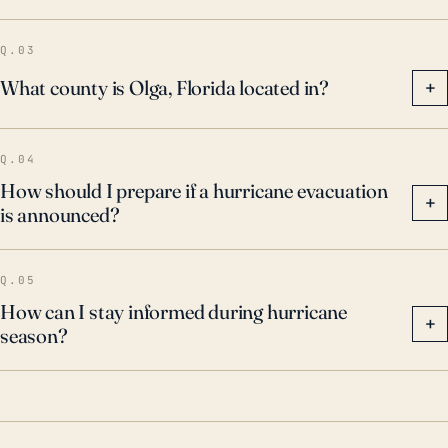
transporte e interrupción de la vida cotidiana.
Q.03
What county is Olga, Florida located in?
+
Q.04
How should I prepare if a hurricane evacuation
+
is announced?
Q.05
How can I stay informed during hurricane
+
season?