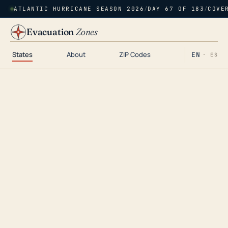
ATLANTIC HURRICANE SEASON 2026
/
DAY 67 OF 183
/
COVE
Evacuation
Zones
States
About
ZIP Codes
EN
· ES