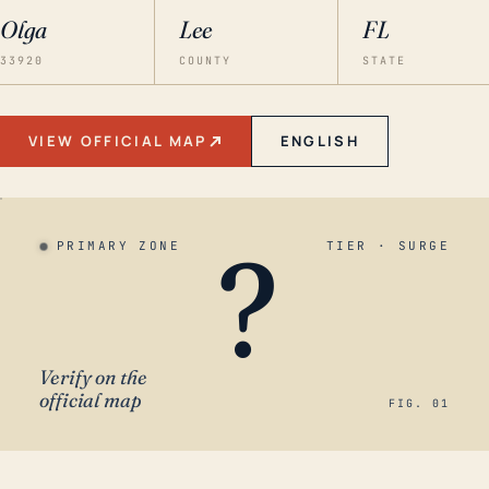
Olga
Lee
FL
33920
COUNTY
STATE
VIEW OFFICIAL MAP
ENGLISH
?
PRIMARY ZONE
TIER · SURGE
Verify on the
official map
FIG. 01