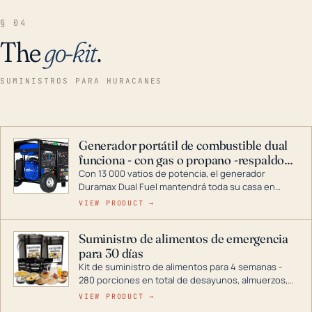
§ 04
The
go-kit
.
SUMINISTROS PARA HURACANES
Generador portátil de combustible dual
funciona - con gas o propano -respaldo
para el hogar
Con 13 000 vatios de potencia, el generador
Duramax Dual Fuel mantendrá toda su casa en
funcionamiento durante una tormenta o un corte
VIEW PRODUCT →
de energía. DuroMax es el líder de la industria en
tecnología de generadores portátiles de
Suministro de alimentos de emergencia
combustible dual, con una gama completa que
para 30 días
abarca desde inversores digitales hasta
generadores que pueden alimentar toda su casa.
Kit de suministro de alimentos para 4 semanas -
280 porciones en total de desayunos, almuerzos,
cenas y postres. Se puede almacenar durante
VIEW PRODUCT →
décadas si se guarda en un lugar seco.