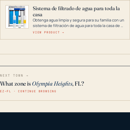
Sistema de filtrado de agua para toda la
casa
Obtenga agua limpia y segura para su familia con un
sistema de filtración de agua para toda la casa de 3
etapas. La tecnología avanzada de este filtro
VIEW PRODUCT →
reduce los contaminantes nocivos como el cloro, el
óxido, los olores y el sabor para que disfrute de
agua cristalina y sin olores en toda su casa, incluso
en situaciones de emergencia.
NEXT TOWN →
What zone is
Olympia Heights
, FL?
EZ–FL · CONTINUE BROWSING