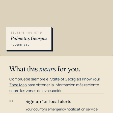
33.52°N -84.67°W
Palmetto, Georgia
Fulton Co.
What this
means
for you.
Compruebe siempre el
State of Georgia's Know Your
Zone Map
para obtener la información más reciente
sobre las zonas de evacuación.
Sign up for local alerts
01
LOADING…
Your county's emergency notification service.