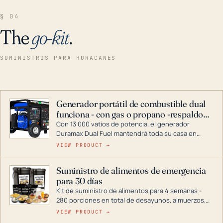
§ 04
The
go-kit
.
SUMINISTROS PARA HURACANES
Generador portátil de combustible dual
funciona - con gas o propano -respaldo
para el hogar
Con 13 000 vatios de potencia, el generador
Duramax Dual Fuel mantendrá toda su casa en
funcionamiento durante una tormenta o un corte
VIEW PRODUCT →
de energía. DuroMax es el líder de la industria en
tecnología de generadores portátiles de
Suministro de alimentos de emergencia
combustible dual, con una gama completa que
para 30 días
abarca desde inversores digitales hasta
generadores que pueden alimentar toda su casa.
Kit de suministro de alimentos para 4 semanas -
280 porciones en total de desayunos, almuerzos,
cenas y postres. Se puede almacenar durante
VIEW PRODUCT →
décadas si se guarda en un lugar seco.