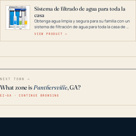
Sistema de filtrado de agua para toda la
casa
Obtenga agua limpia y segura para su familia con un
sistema de filtración de agua para toda la casa de 3
etapas. La tecnología avanzada de este filtro
VIEW PRODUCT →
reduce los contaminantes nocivos como el cloro, el
óxido, los olores y el sabor para que disfrute de
agua cristalina y sin olores en toda su casa, incluso
en situaciones de emergencia.
NEXT TOWN →
What zone is
Panthersville
, GA?
EZ–GA · CONTINUE BROWSING