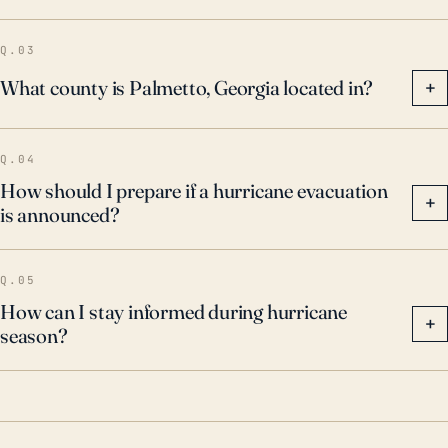
aunque la amenaza de marejada ciclónica fue menos
severa debido a la distancia de la ciudad desde los
Q.03
lugares de aterrizaje de los huracanes. Dada esta
What county is Palmetto, Georgia located in?
+
historia combinada con sus características
geográficas, Palmetto permanece altamente
Q.04
susceptible a los impactos adversos de los huracanes
How should I prepare if a hurricane evacuation
e inundaciones.
+
is announced?
Q.05
How can I stay informed during hurricane
+
season?