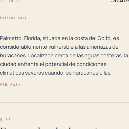
ZIP CODES
—
PRIMARY ZONE
Palmetto, Florida, situada en la costa del Golfo, es 
Palmetto, Florida, situada en la costa del Golfo, es
considerablemente vulnerable a las amenazas de
huracanes. Localizada cerca de las aguas costeras, la
ciudad enfrenta el potencial de condiciones
climáticas severas cuando los huracanes o las
tormentas tropicales golpean con pocas o ninguna
VER MÁS
barrera natural como montañas o colinas para
bloquear los sistemas climáticos entrantes. La
elevación de la ciudad es generalmente baja, lo que
incrementa el potencial de marejadas ciclónicas y
§ 03
daños por inundaciones, particularmente en las