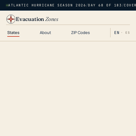
ATLANTIC HURRICANE SEASON 2026
/
DAY 68 OF 183
/
COVE
Evacuation
Zones
States
About
ZIP Codes
EN
· ES