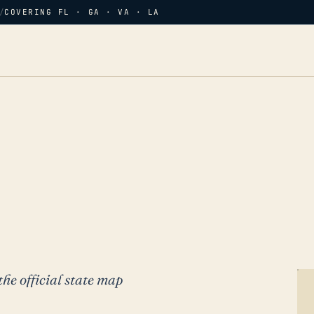
/
COVERING FL · GA · VA · LA
the official state map