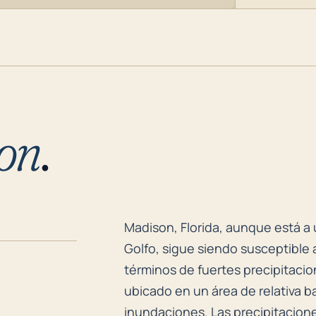
on
.
Madison, Florida, aunque está a 
Madison, Florida, aunque está a 
Golfo, sigue siendo susceptible 
términos de fuertes precipitaci
ubicado en un área de relativa ba
inundaciones. Las precipitacion