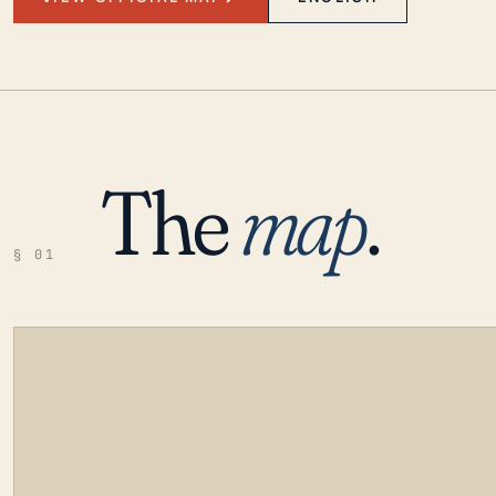
The
map
.
§ 01