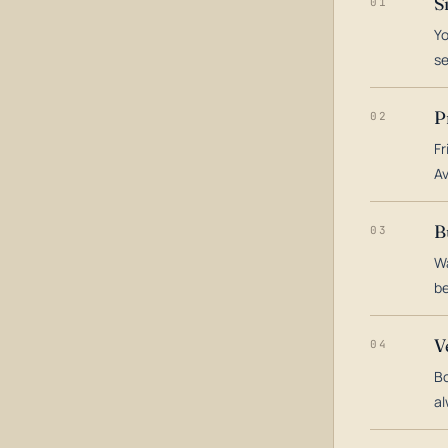
S
01
Yo
s
P
02
Fr
Av
B
03
Wa
be
V
04
Bo
al