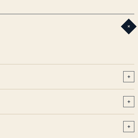
+
+
+
+