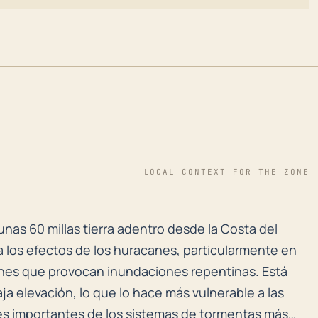
LOCAL CONTEXT FOR THE ZONE
unas 60 millas tierra adentro desde la Costa del Golf
unas 60 millas tierra adentro desde la Costa del
a los efectos de los huracanes, particularmente en
ones que provocan inundaciones repentinas. Está
ja elevación, lo que lo hace más vulnerable a las
es importantes de los sistemas de tormentas más