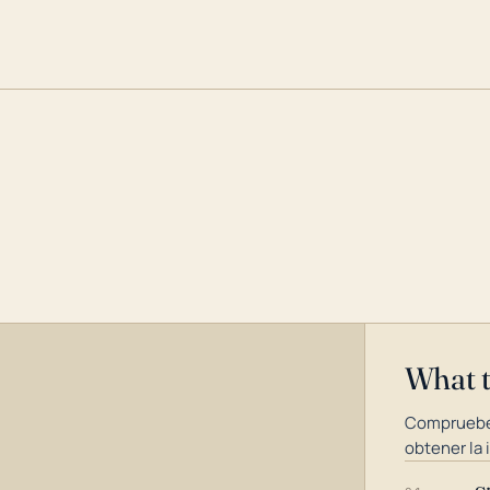
What 
Compruebe
obtener la 