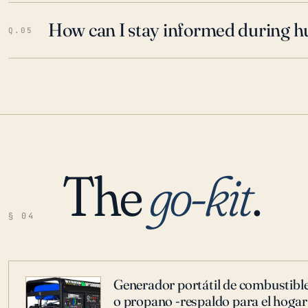
How can I stay informed during h
Q.05
The
go-kit
.
§ 04
Generador portátil de combustible
o propano -respaldo para el hogar