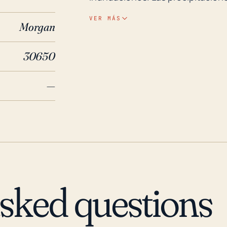
grandes o más lentos pueden hac
VER MÁS
Morgan
un riesgo moderado a severo de 
alta velocidad puede llevar a que
30650
los daños de la tormenta y comp
Históricamente, Madison ha sido
—
1985, el huracán Kate trajo viento
causando daños significativos. 
y las áreas circundantes fueron
Irma en 2017. Ambas tormentas r
interrupciones generalizadas de 
subrayan la necesidad de una co
impactos de los huracanes y los
asked questions