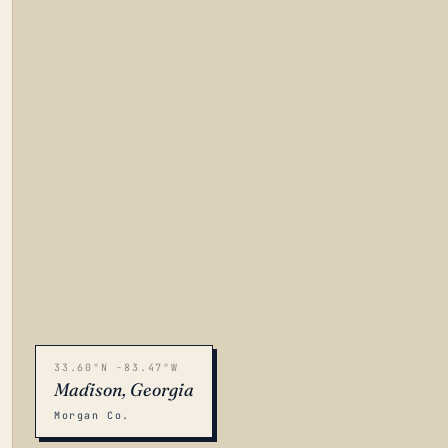
33.60°N -83.47°W
Madison, Georgia
Morgan Co.