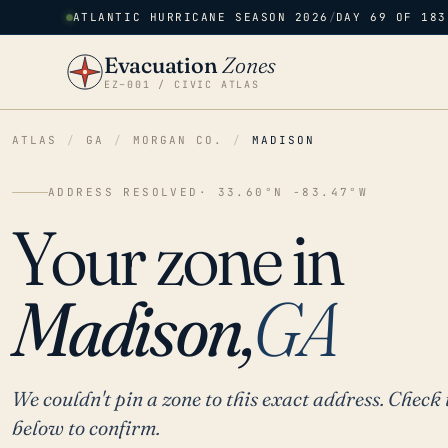
ATLANTIC HURRICANE SEASON 2026
/
DAY 69 OF 183
Evacuation
Zones
EZ–001 / CIVIC ATLAS
ATLAS
/
GA
/
MORGAN CO.
/
MADISON
ADDRESS RESOLVED
· 33.60°N -83.47°W
Your zone in
Madison,
GA
We couldn't pin a zone to this exact address. Check 
below to confirm.