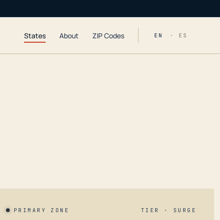
States
About
ZIP Codes
EN
· ES
PRIMARY ZONE
TIER · SURGE