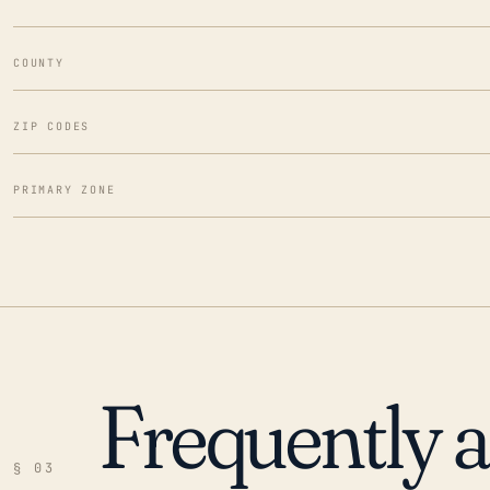
COUNTY
ZIP CODES
PRIMARY ZONE
Frequently 
§ 03