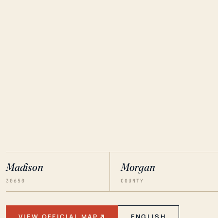
Madison
Morgan
30650
COUNTY
VIEW OFFICIAL MAP
ENGLISH