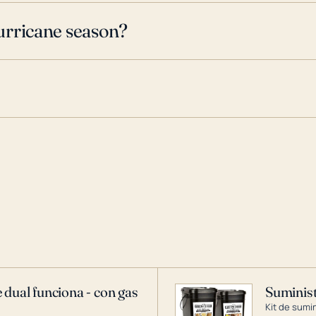
urricane season?
 dual funciona - con gas
Suminist
Kit de sumi