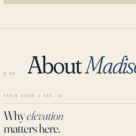
About
Madis
LOADING…
§ 02
FIELD GUIDE / FIG. 01
Why
elevation
matters here.