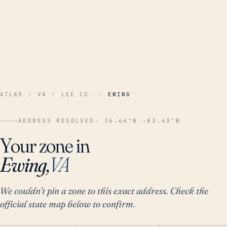
ATLAS
/
VA
/
LEE CO.
/
EWING
ADDRESS RESOLVED
· 36.64°N -83.43°W
Your zone in
Ewing,
VA
We couldn't pin a zone to this exact address. Check the
official state map below to confirm.