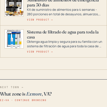
combustible dual, con una gama completa que
para 30 días
abarca desde inversores digitales hasta
generadores que pueden alimentar toda su casa.
Kit de suministro de alimentos para 4 semanas -
280 porciones en total de desayunos, almuerzos,
cenas y postres. Se puede almacenar durante
VIEW PRODUCT →
décadas si se guarda en un lugar seco.
Sistema de filtrado de agua para toda la
casa
Obtenga agua limpia y segura para su familia con un
sistema de filtración de agua para toda la casa de 3
etapas. La tecnología avanzada de este filtro
VIEW PRODUCT →
reduce los contaminantes nocivos como el cloro, el
óxido, los olores y el sabor para que disfrute de
agua cristalina y sin olores en toda su casa, incluso
en situaciones de emergencia.
NEXT TOWN →
What zone is
Exmore
, VA?
EZ–VA · CONTINUE BROWSING