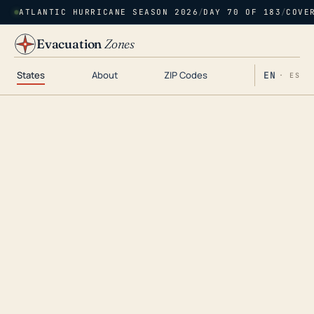
ATLANTIC HURRICANE SEASON 2026
/
DAY 70 OF 183
/
COVE
Evacuation
Zones
States
About
ZIP Codes
EN
· ES