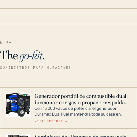
§ 04
The
go-kit
.
SUMINISTROS PARA HURACANES
Generador portátil de combustible dual
funciona - con gas o propano -respaldo
para el hogar
Con 13 000 vatios de potencia, el generador
Duramax Dual Fuel mantendrá toda su casa en
funcionamiento durante una tormenta o un corte
VIEW PRODUCT →
de energía. DuroMax es el líder de la industria en
tecnología de generadores portátiles de
Suministro de alimentos de emergencia