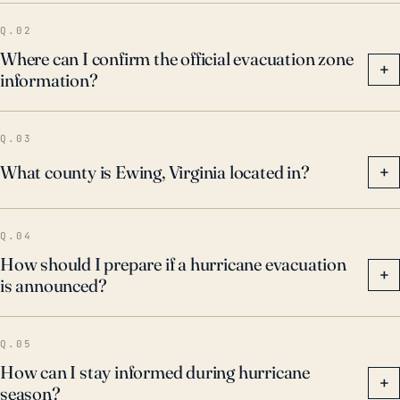
Q.02
Where can I confirm the official evacuation zone
+
information?
Q.03
What county is Ewing, Virginia located in?
+
Q.04
How should I prepare if a hurricane evacuation
+
is announced?
Q.05
How can I stay informed during hurricane
+
season?