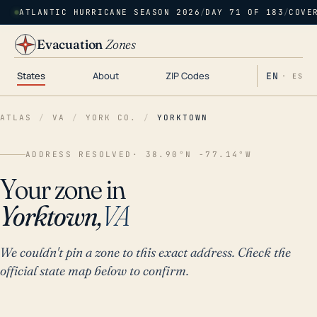
ATLANTIC HURRICANE SEASON 2026
/
DAY 71 OF 183
/
COVE
Evacuation
Zones
States
About
ZIP Codes
EN
· ES
ATLAS
/
VA
/
YORK CO.
/
YORKTOWN
ADDRESS RESOLVED
· 38.90°N -77.14°W
Your zone in
Yorktown,
VA
We couldn't pin a zone to this exact address. Check the
official state map below to confirm.