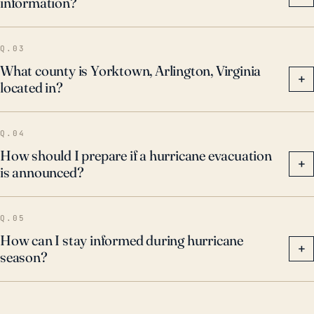
information?
Q.03
What county is Yorktown, Arlington, Virginia
+
located in?
Q.04
How should I prepare if a hurricane evacuation
+
is announced?
Q.05
How can I stay informed during hurricane
+
season?