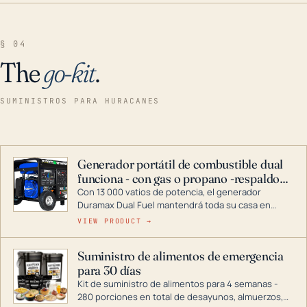
§ 04
The
go-kit
.
SUMINISTROS PARA HURACANES
Generador portátil de combustible dual
funciona - con gas o propano -respaldo
para el hogar
Con 13 000 vatios de potencia, el generador
Duramax Dual Fuel mantendrá toda su casa en
funcionamiento durante una tormenta o un corte
VIEW PRODUCT →
de energía. DuroMax es el líder de la industria en
tecnología de generadores portátiles de
Suministro de alimentos de emergencia
combustible dual, con una gama completa que
para 30 días
abarca desde inversores digitales hasta
generadores que pueden alimentar toda su casa.
Kit de suministro de alimentos para 4 semanas -
280 porciones en total de desayunos, almuerzos,