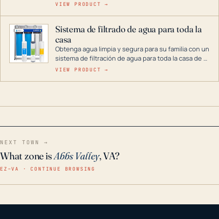
cenas y postres. Se puede almacenar durante
VIEW PRODUCT →
décadas si se guarda en un lugar seco.
Sistema de filtrado de agua para toda la
casa
Obtenga agua limpia y segura para su familia con un
sistema de filtración de agua para toda la casa de 3
etapas. La tecnología avanzada de este filtro
VIEW PRODUCT →
reduce los contaminantes nocivos como el cloro, el
óxido, los olores y el sabor para que disfrute de
agua cristalina y sin olores en toda su casa, incluso
en situaciones de emergencia.
NEXT TOWN →
What zone is
Abbs Valley
, VA?
EZ–VA · CONTINUE BROWSING