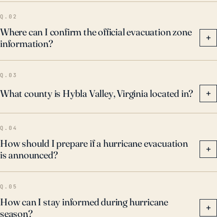
Q.02
Where can I confirm the official evacuation zone
+
information?
Q.03
What county is Hybla Valley, Virginia located in?
+
Q.04
How should I prepare if a hurricane evacuation
+
is announced?
Q.05
How can I stay informed during hurricane
+
season?