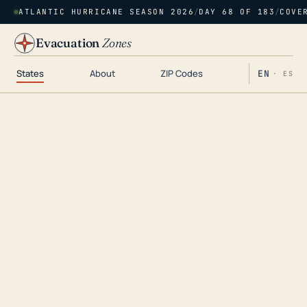
ATLANTIC HURRICANE SEASON 2026
/
DAY 68 OF 183
/
COVE
Evacuation
Zones
States
About
ZIP Codes
EN
· ES