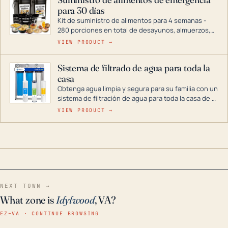
combustible dual, con una gama completa que
para 30 días
abarca desde inversores digitales hasta
generadores que pueden alimentar toda su casa.
Kit de suministro de alimentos para 4 semanas -
280 porciones en total de desayunos, almuerzos,
cenas y postres. Se puede almacenar durante
VIEW PRODUCT →
décadas si se guarda en un lugar seco.
Sistema de filtrado de agua para toda la
casa
Obtenga agua limpia y segura para su familia con un
sistema de filtración de agua para toda la casa de 3
etapas. La tecnología avanzada de este filtro
VIEW PRODUCT →
reduce los contaminantes nocivos como el cloro, el
óxido, los olores y el sabor para que disfrute de
agua cristalina y sin olores en toda su casa, incluso
en situaciones de emergencia.
NEXT TOWN →
What zone is
Idylwood
, VA?
EZ–VA · CONTINUE BROWSING