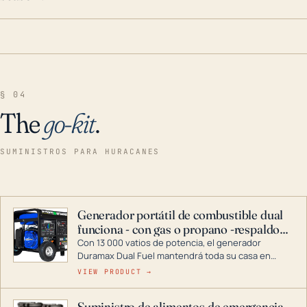
§ 04
The
go-kit
.
SUMINISTROS PARA HURACANES
Generador portátil de combustible dual
funciona - con gas o propano -respaldo
para el hogar
Con 13 000 vatios de potencia, el generador
Duramax Dual Fuel mantendrá toda su casa en
funcionamiento durante una tormenta o un corte
VIEW PRODUCT →
de energía. DuroMax es el líder de la industria en
tecnología de generadores portátiles de
Suministro de alimentos de emergencia