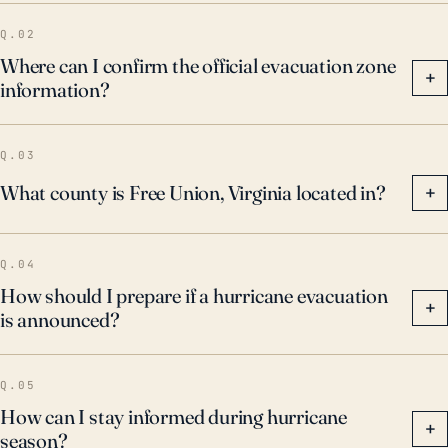
Q.02
Where can I confirm the official evacuation zone
+
information?
Q.03
What county is Free Union, Virginia located in?
+
Q.04
How should I prepare if a hurricane evacuation
+
is announced?
Q.05
How can I stay informed during hurricane
+
season?