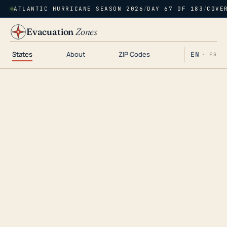
ATLANTIC HURRICANE SEASON 2026
/
DAY 67 OF 183
/
COVE
Evacuation
Zones
States
About
ZIP Codes
EN
· ES