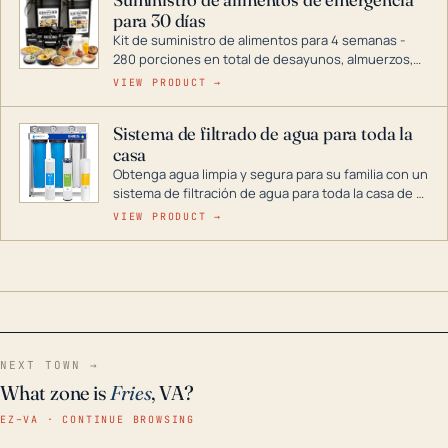
combustible dual, con una gama completa que
para 30 días
abarca desde inversores digitales hasta
generadores que pueden alimentar toda su casa.
Kit de suministro de alimentos para 4 semanas -
280 porciones en total de desayunos, almuerzos,
cenas y postres. Se puede almacenar durante
VIEW PRODUCT →
décadas si se guarda en un lugar seco.
Sistema de filtrado de agua para toda la
casa
Obtenga agua limpia y segura para su familia con un
sistema de filtración de agua para toda la casa de 3
etapas. La tecnología avanzada de este filtro
VIEW PRODUCT →
reduce los contaminantes nocivos como el cloro, el
óxido, los olores y el sabor para que disfrute de
agua cristalina y sin olores en toda su casa, incluso
en situaciones de emergencia.
NEXT TOWN →
What zone is
Fries
, VA?
EZ–VA · CONTINUE BROWSING