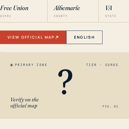
Free Union
Albemarle
VA
22901
COUNTY
STATE
VIEW OFFICIAL MAP
ENGLISH
?
PRIMARY ZONE
TIER · SURGE
Verify on the
official map
FIG. 01