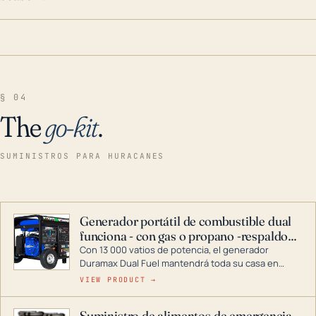
§ 04
The
go-kit
.
SUMINISTROS PARA HURACANES
Generador portátil de combustible dual
funciona - con gas o propano -respaldo
para el hogar
Con 13 000 vatios de potencia, el generador
Duramax Dual Fuel mantendrá toda su casa en
funcionamiento durante una tormenta o un corte
VIEW PRODUCT →
de energía. DuroMax es el líder de la industria en
tecnología de generadores portátiles de
Suministro de alimentos de emergencia