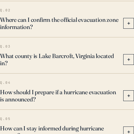
Q.02
Where can I confirm the official evacuation zone
+
information?
Q.03
What county is Lake Barcroft, Virginia located
+
in?
Q.04
How should I prepare if a hurricane evacuation
+
is announced?
Q.05
How can I stay informed during hurricane
+