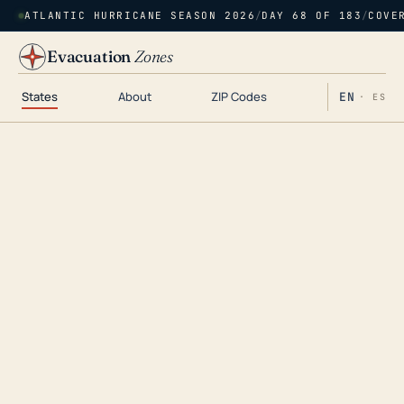
ATLANTIC HURRICANE SEASON 2026
/
DAY 68 OF 183
/
COVE
Evacuation
Zones
States
About
ZIP Codes
EN
· ES