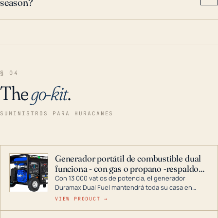
season?
§ 04
The
go-kit
.
SUMINISTROS PARA HURACANES
Generador portátil de combustible dual
funciona - con gas o propano -respaldo
para el hogar
Con 13 000 vatios de potencia, el generador
Duramax Dual Fuel mantendrá toda su casa en
funcionamiento durante una tormenta o un corte
VIEW PRODUCT →
de energía. DuroMax es el líder de la industria en
tecnología de generadores portátiles de