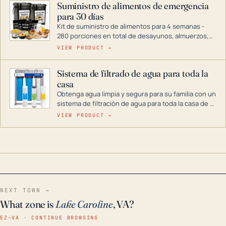
Suministro de alimentos de emergencia
combustible dual, con una gama completa que
para 30 días
abarca desde inversores digitales hasta
generadores que pueden alimentar toda su casa.
Kit de suministro de alimentos para 4 semanas -
280 porciones en total de desayunos, almuerzos,
cenas y postres. Se puede almacenar durante
VIEW PRODUCT →
décadas si se guarda en un lugar seco.
Sistema de filtrado de agua para toda la
casa
Obtenga agua limpia y segura para su familia con un
sistema de filtración de agua para toda la casa de 3
etapas. La tecnología avanzada de este filtro
VIEW PRODUCT →
reduce los contaminantes nocivos como el cloro, el
óxido, los olores y el sabor para que disfrute de
agua cristalina y sin olores en toda su casa, incluso
en situaciones de emergencia.
NEXT TOWN →
What zone is
Lake Caroline
, VA?
EZ–VA · CONTINUE BROWSING