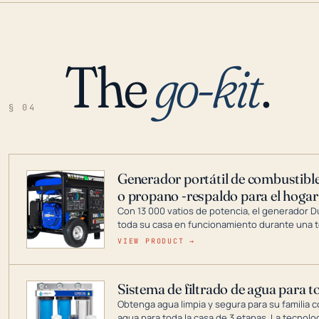
The
go-kit
.
§ 04
Generador portátil de combustible
o propano -respaldo para el hogar
Con 13 000 vatios de potencia, el generador 
toda su casa en funcionamiento durante una t
DuroMax es el líder de la industria en tecnolo
VIEW PRODUCT →
combustible dual, con una gama completa que
digitales hasta generadores que pueden alime
Sistema de filtrado de agua para t
Obtenga agua limpia y segura para su familia c
agua para toda la casa de 3 etapas. La tecnolo