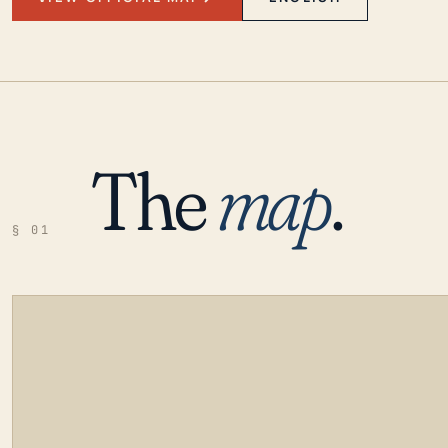
The
map
.
§ 01