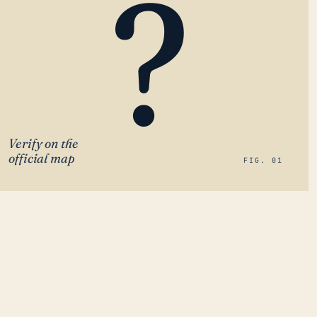
?
Verify on the
official map
FIG. 01