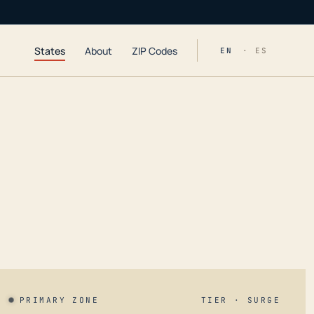
States
About
ZIP Codes
EN
· ES
PRIMARY ZONE
TIER · SURGE