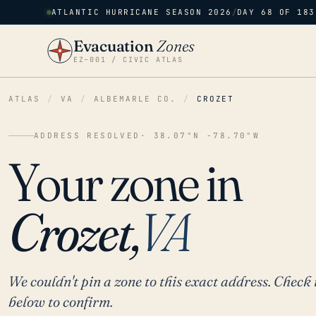
ATLANTIC HURRICANE SEASON 2026
/
DAY 68 OF 183
Evacuation
Zones
EZ–001 / CIVIC ATLAS
ATLAS
/
VA
/
ALBEMARLE CO.
/
CROZET
ADDRESS RESOLVED
· 38.07°N -78.70°W
Your zone in
Crozet,
VA
We couldn't pin a zone to this exact address. Check 
below to confirm.