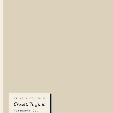
38.07°N -78.70°W
Crozet, Virginia
Albemarle Co.