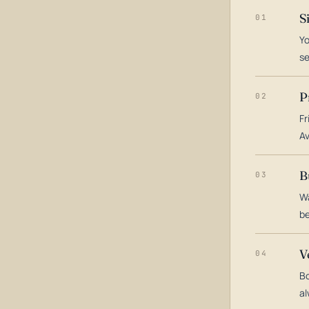
S
01
Yo
s
P
02
Fr
Av
B
03
Wa
be
V
04
Bo
al