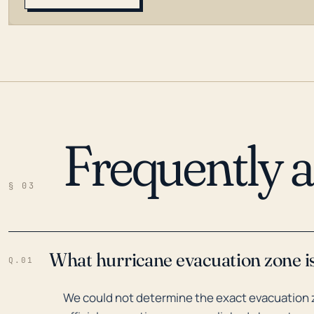
Frequently 
LOADING…
§ 03
What hurricane evacuation zone is 
Q.01
We could not determine the exact evacuation zo