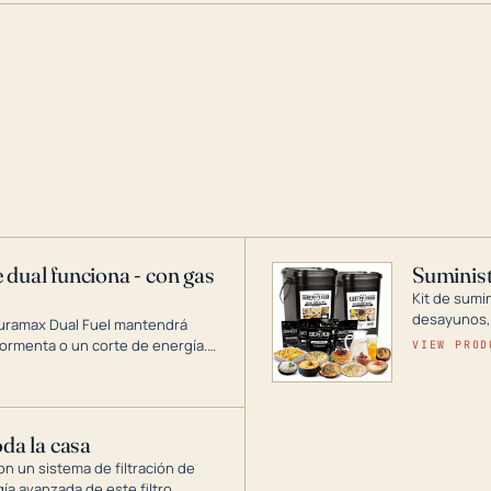
 dual funciona - con gas
Suminist
Kit de sumi
desayunos,
Duramax Dual Fuel mantendrá
si se guard
ormenta o un corte de energía.
VIEW PROD
gía de generadores portátiles de
 abarca desde inversores
ntar toda su casa.
oda la casa
on un sistema de filtración de
gía avanzada de este filtro