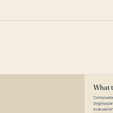
What 
Compruebe
Virginia
par
evacuación