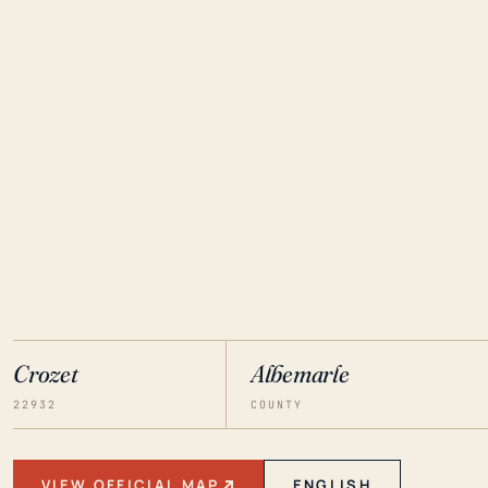
Crozet
Albemarle
22932
COUNTY
VIEW OFFICIAL MAP
ENGLISH