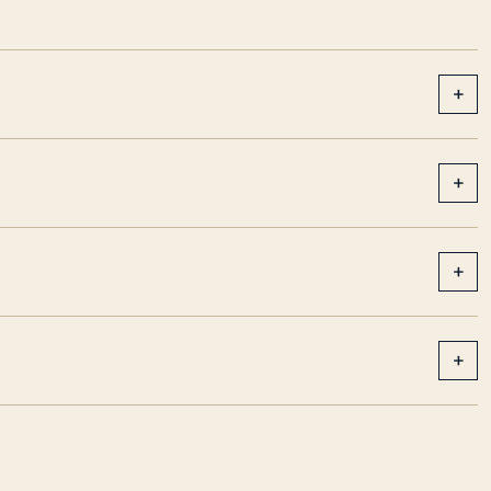
+
+
+
+