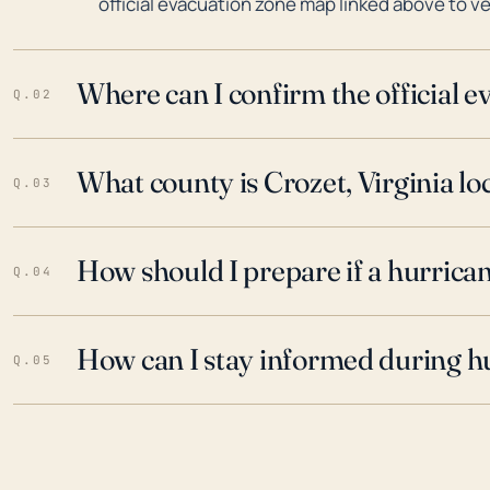
official evacuation zone map linked above to ve
Where can I confirm the official 
Q.02
What county is Crozet, Virginia lo
Q.03
How should I prepare if a hurrica
Q.04
How can I stay informed during h
Q.05