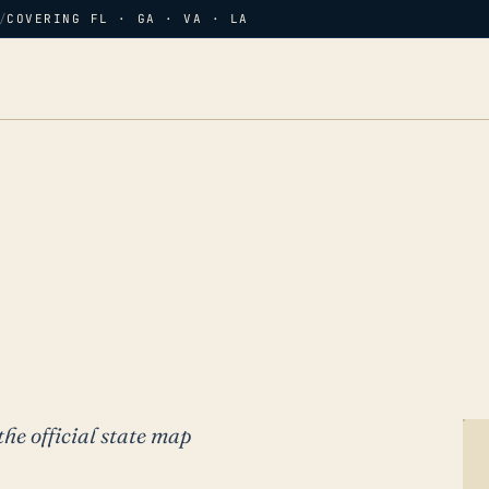
/
COVERING FL · GA · VA · LA
the official state map