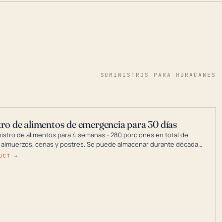
SUMINISTROS PARA HURACANES
ro de alimentos de emergencia para 30 días
nistro de alimentos para 4 semanas - 280 porciones en total de
 almuerzos, cenas y postres. Se puede almacenar durante décadas
a en un lugar seco.
UCT →