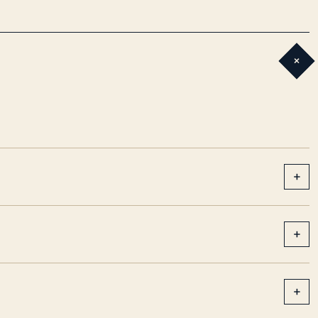
+
+
+
+