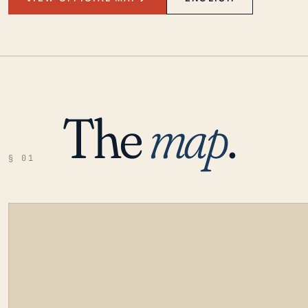
The
map
.
§ 01