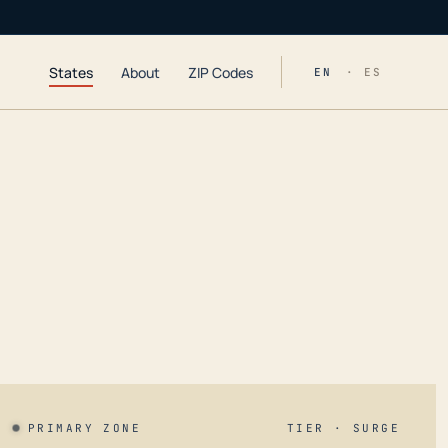
States
About
ZIP Codes
EN
· ES
PRIMARY ZONE
TIER · SURGE