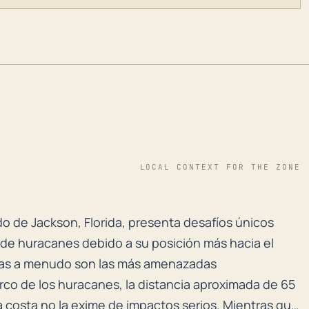
LOCAL CONTEXT FOR THE ZONE
o de Jackson, Florida, presenta desafíos únicos cuand
o de Jackson, Florida, presenta desafíos únicos
de huracanes debido a su posición más hacia el
eras a menudo son las más amenazadas
o de los huracanes, la distancia aproximada de 65
la costa no la exime de impactos serios. Mientras que