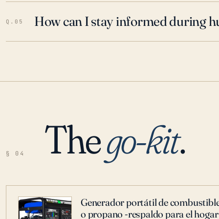
How can I stay informed during h
Q.05
The
go-kit
.
§ 04
Generador portátil de combustible
o propano -respaldo para el hogar