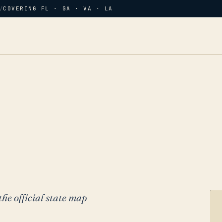
/
COVERING FL · GA · VA · LA
the official state map