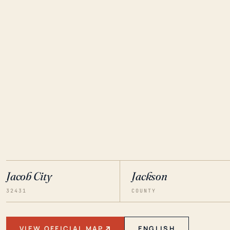
Jacob City
Jackson
32431
COUNTY
VIEW OFFICIAL MAP
ENGLISH