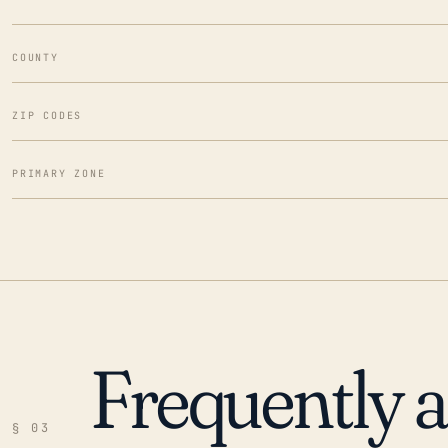
COUNTY
ZIP CODES
PRIMARY ZONE
Frequently 
§ 03