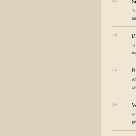
S
01
Yo
s
P
02
Fr
Av
B
03
Wa
be
V
04
Bo
al