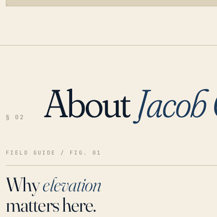
About
Jacob 
LOADING…
§ 02
FIELD GUIDE / FIG. 01
Why
elevation
matters here.