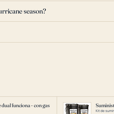
urricane season?
 dual funciona - con gas
Suminist
Kit de sumi