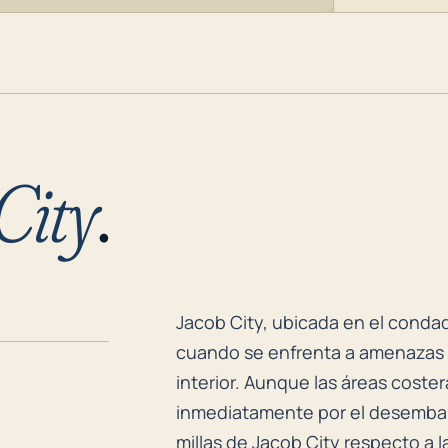
City
.
Jacob City, ubicada en el condad
Jacob City, ubicada en el condad
cuando se enfrenta a amenazas 
interior. Aunque las áreas cost
inmediatamente por el desembarc
millas de Jacob City respecto a 