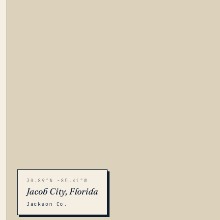
30.89°N -85.41°W
Jacob City, Florida
Jackson Co.