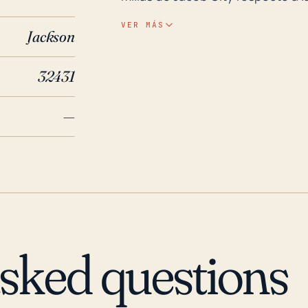
la primera oleada de la tormenta
VER MÁS
Jackson
lluvias torrenciales que acompa
significativas a pesar de la rela
32431
proximidad a los ríos u otros 
el potencial de daño por inunda
—
puede mitigar, pero no prevenir por completo, el
ha experimentado algunos hurac
relacionados durante los últimos 
huracán Michael en 2018, que c
de Florida, incluyendo Jacob City
sufrió daños significativos por el
resultantes. El huracán Opal (1
asked questions
City, subrayando la necesidad d
resiliencia de la infraestructura 