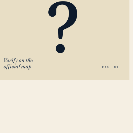
?
Verify on the
official map
FIG. 01