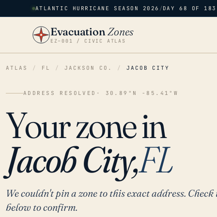
ATLANTIC HURRICANE SEASON 2026
/
DAY 68 OF 183
Evacuation
Zones
EZ–001 / CIVIC ATLAS
ATLAS
/
FL
/
JACKSON CO.
/
JACOB CITY
ADDRESS RESOLVED
· 30.89°N -85.41°W
Your zone in
Jacob City,
FL
We couldn't pin a zone to this exact address. Check 
below to confirm.