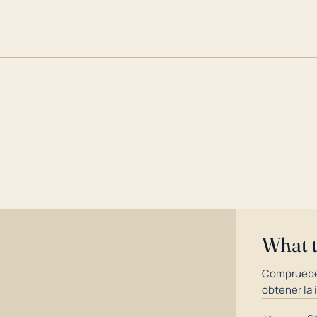
What 
Compruebe
obtener la 