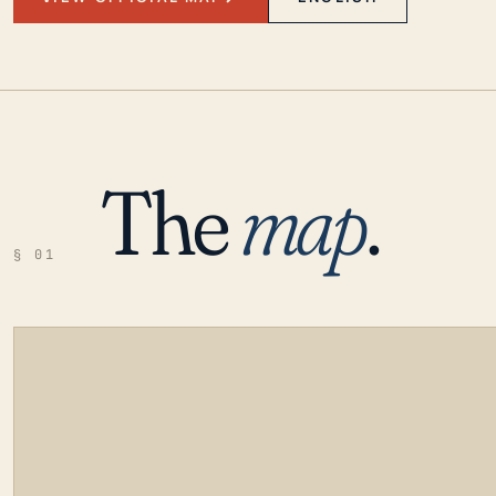
The
map
.
§ 01