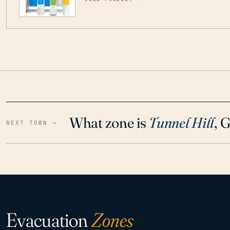
para que disfrute de agua cristalina y sin olor
situaciones de emergencia.
What zone is
Tunnel Hill
, 
NEXT TOWN →
Evacuation
Zones