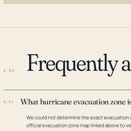
Frequently 
LOADING…
§ 03
What hurricane evacuation zone is
Q.01
We could not determine the exact evacuation z
official evacuation zone map linked above to ve