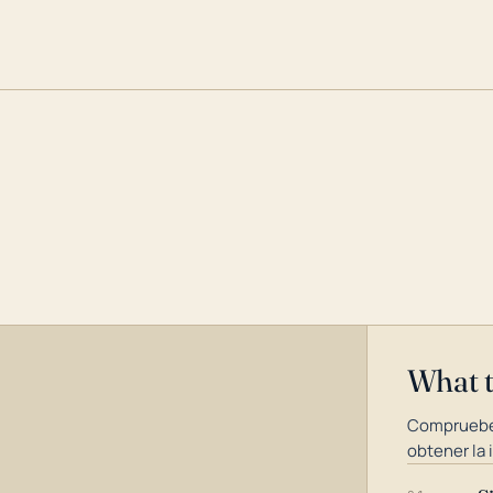
What 
Compruebe
obtener la 