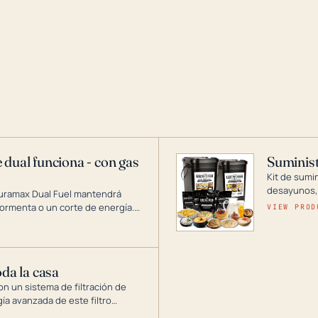
 dual funciona - con gas
Suminist
Kit de sumi
desayunos,
Duramax Dual Fuel mantendrá
si se guard
ormenta o un corte de energía.
VIEW PROD
gía de generadores portátiles de
 abarca desde inversores
ntar toda su casa.
oda la casa
on un sistema de filtración de
gía avanzada de este filtro
, el óxido, los olores y el sabor