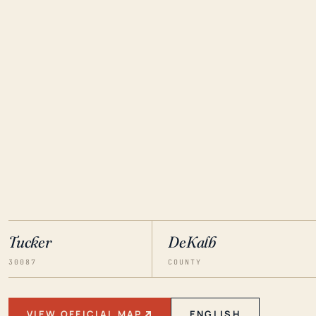
Tucker
DeKalb
30087
COUNTY
VIEW OFFICIAL MAP
ENGLISH