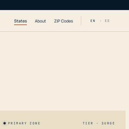
States
About
ZIP Codes
EN
· ES
PRIMARY ZONE
TIER · SURGE