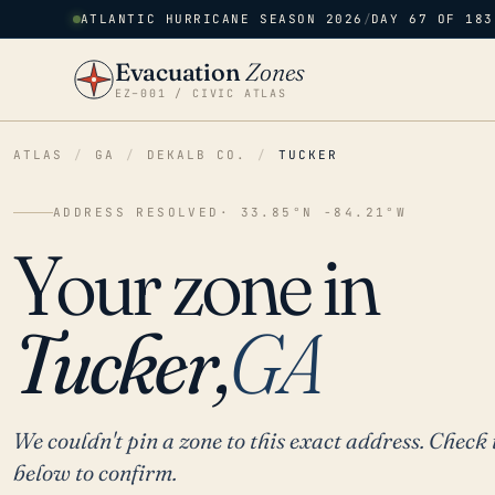
ATLANTIC HURRICANE SEASON 2026
/
DAY 67 OF 183
Evacuation
Zones
EZ–001 / CIVIC ATLAS
ATLAS
/
GA
/
DEKALB CO.
/
TUCKER
ADDRESS RESOLVED
· 33.85°N -84.21°W
Your zone in
Tucker,
GA
We couldn't pin a zone to this exact address. Check 
below to confirm.