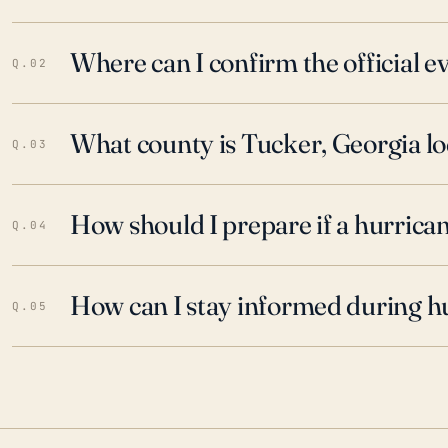
Where can I confirm the official 
Q.02
What county is Tucker, Georgia lo
Q.03
How should I prepare if a hurrica
Q.04
How can I stay informed during h
Q.05