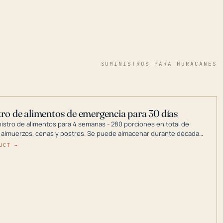
SUMINISTROS PARA HURACANES
ro de alimentos de emergencia para 30 días
nistro de alimentos para 4 semanas - 280 porciones en total de
 almuerzos, cenas y postres. Se puede almacenar durante décadas
a en un lugar seco.
UCT →