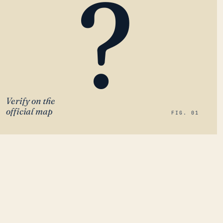
?
Verify on the
official map
FIG. 01