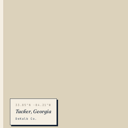
33.85°N -84.21°W
Tucker, Georgia
DeKalb Co.