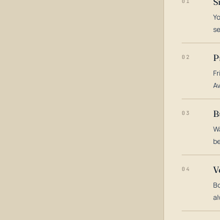
S
01
Yo
s
P
02
Fr
Av
B
03
Wa
be
V
04
Bo
al