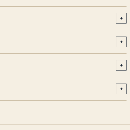
+
+
+
+