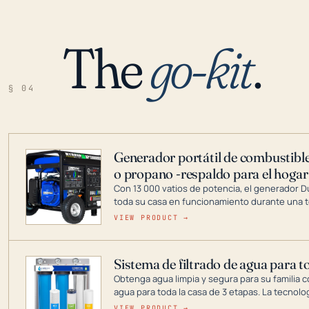
The
go-kit
.
§ 04
Generador portátil de combustible
o propano -respaldo para el hogar
Con 13 000 vatios de potencia, el generador 
toda su casa en funcionamiento durante una t
DuroMax es el líder de la industria en tecnolo
VIEW PRODUCT →
combustible dual, con una gama completa que
digitales hasta generadores que pueden alime
Sistema de filtrado de agua para t
Obtenga agua limpia y segura para su familia c
agua para toda la casa de 3 etapas. La tecnolo
reduce los contaminantes nocivos como el cloro
VIEW PRODUCT →