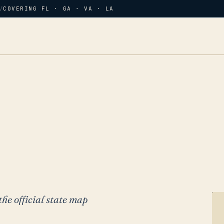
/
COVERING FL · GA · VA · LA
the official state map